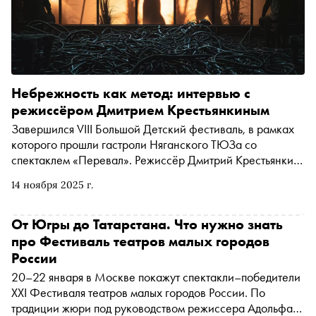
Небрежность как метод: интервью с
режиссёром Дмитрием Крестьянкиным
Завершился VIII Большой Детский фестиваль, в рамках
которого прошли гастроли Няганского ТЮЗа со
спектаклем «Перевал». Режиссёр Дмитрий Крестьянкин
рассказал «Снобу» о постановке по одной из самых
14 ноября 2025 г.
мрачных фантазий Кира Булычёва, чувствительности
подрастающего поколения и о том, почему
несовершенный спектакль зачастую доставляет больше
От Югры до Татарстана. Что нужно знать
радости, чем идеальный
про Фестиваль театров малых городов
России
20–22 января в Москве покажут спектакли–победители
XXI Фестиваля театров малых городов России. По
традиции жюри под руководством режиссера Адольфа