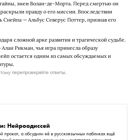
Нагайны, змеи Волан-де-Морта. Перед смертью он
 раскрыли правду о его миссии. Впоследствии
ть Снейпа — Альбус Северус Поттер, признав его
даря сложной арке развития и трагической судьбе.
 Алан Рикман, чья игра принесла образу
нейп остается одним из самых обсуждаемых и
атуры.
тому перепроверяйте ответы.
ли: Нейроодиссей
 прокат, а обсудили её в русскоязычных пабликах ещё
ярский рассказывает, почему комментаторов занимает