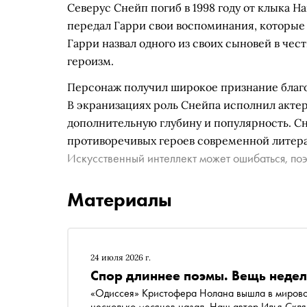
Северус Снейп погиб в 1998 году от клыка 
передал Гарри свои воспоминания, которые
Гарри назвал одного из своих сыновей в чес
героизм.
Персонаж получил широкое признание благо
В экранизациях роль Снейпа исполнил актер
дополнительную глубину и популярность. С
противоречивых героев современной литер
Искусственный интеллект может ошибаться, поэ
Материалы
24 июля 2026 г.
Спор длиннее поэмы. Вещь неде
«Одиссея» Кристофера Нолана вышла в мировой
несколько месяцев назад. Наш автор Илья Скл