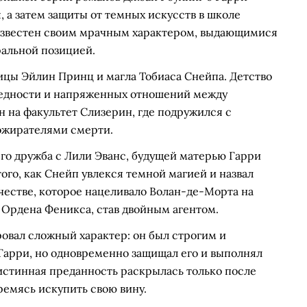
 а затем защиты от темных искусств в школе
 известен своим мрачным характером, выдающимися
альной позицией.
ницы Эйлин Принц и магла Тобиаса Снейпа. Детство
бедности и напряженных отношений между
н на факультет Слизерин, где подружился с
жирателями смерти.
го дружба с Лили Эванс, будущей матерью Гарри
ого, как Снейп увлекся темной магией и назвал
очестве, которое нацеливало Волан-де-Морта на
 Ордена Феникса, став двойным агентом.
овал сложный характер: он был строгим и
арри, но одновременно защищал его и выполнял
истинная преданность раскрылась только после
ремясь искупить свою вину.