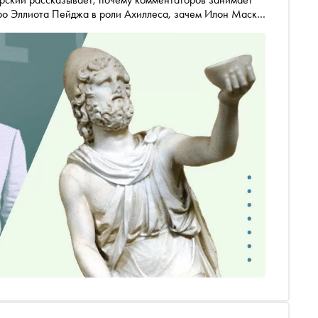
про Эллиота Пейджа в роли Ахиллеса, зачем Илон Маск
вою «Одиссею» нейросетью — и как устроен миф,
инал