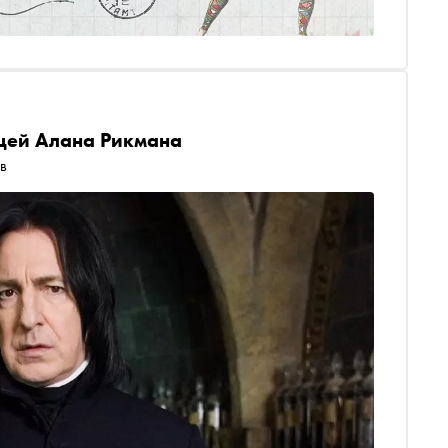
ещей Алана Рикмана
в