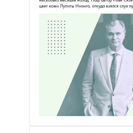
цвет кожи Лупиты Нионго, откуда взялся слух 
назвал Нолана «червём» и пообещал сделать с
который люди знают, ни разу не прочитав ориг