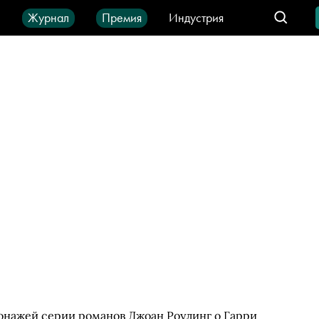
ы
Журнал
Премия
Индустрия
део
Город
IT-продукты
онажей серии романов Джоан Роулинг о Гарри