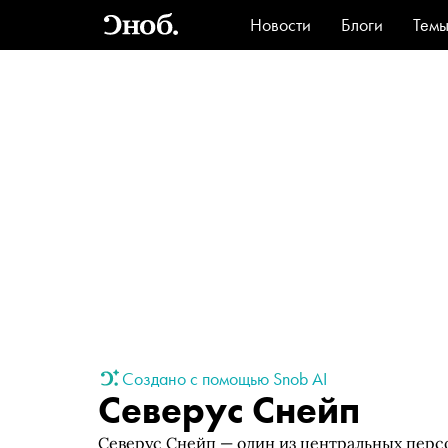
Новости
Блоги
Тем
Стиль
Ви
Создано с помощью Snob AI
Северус Снейп
Северус Снейп — один из центральных перс