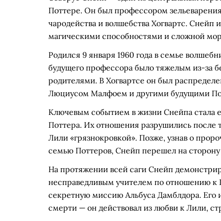
Поттере. Он был профессором зельеварения,
чародейства и волшебства Хогвартс. Снейп
магическими способностями и сложной мор
Родился 9 января 1960 года в семье волшеб
будущего профессора было тяжелым из-за 
родителями. В Хогвартсе он был распределе
Люциусом Малфоем и другими будущими По
Ключевым событием в жизни Снейпа стала е
Поттера. Их отношения разрушились после т
Лили «грязнокровкой». Позже, узнав о прор
семью Поттеров, Снейп перешел на сторону
На протяжении всей саги Снейп демонстрир
несправедливым учителем по отношению к Г
секретную миссию Альбуса Дамблдора. Его 
смерти — он действовал из любви к Лили, ст