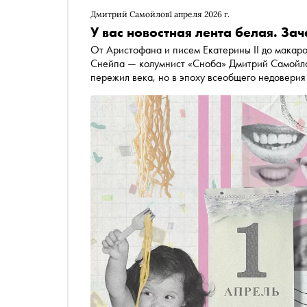
Дмитрий Самойлов
1 апреля 2026 г.
У вас новостная лента белая. За
От Аристофана и писем Екатерины II до макар
Снейпа — колумнист «Сноба» Дмитрий Самойло
пережил века, но в эпоху всеобщего недоверия
роскошью