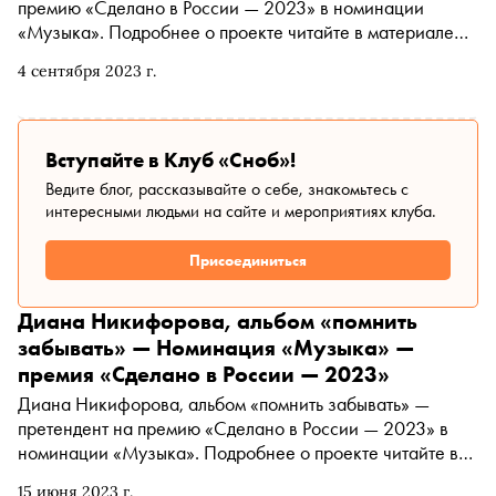
премию «Сделано в России — 2023» в номинации
«Музыка». Подробнее о проекте читайте в материале
«Сноба». Финансовый партнер премии — «МТС Банк
4 сентября 2023 г.
Premium&Private». Технологический партнер —
«Аквариус». Партнер номинации «Теория и практика
важных дел» — «Россия — страна возможностей»
Вступайте в Клуб «Сноб»!
Ведите блог, рассказывайте о себе, знакомьтесь с
интересными людьми на сайте и мероприятиях клуба.
Присоединиться
Диана Никифорова, альбом «помнить
забывать» — Номинация «Музыка» —
премия «Сделано в России — 2023»
Диана Никифорова, альбом «помнить забывать» —
претендент на премию «Сделано в России — 2023» в
номинации «Музыка». Подробнее о проекте читайте в
материале «Сноба». Финансовый партнер премии
15 июня 2023 г.