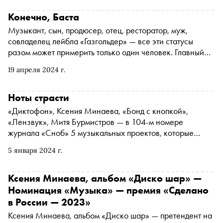
казахского рэпера Скриптонита, который значительно
раздвинул границы жанра (если не стёр их вовсе)
Конечно, Баста
Музыкант, сын, продюсер, отец, ресторатор, муж,
совладелец лейбла «Газгольдер» — все эти статусы
разом может примерить только один человек. Главный
редактор журнала «Сноб» Никита Павлюк-Павлюченко
19 апреля 2024 г.
поймал Василия Вакуленко, или Басту, в дороге и
поговорил с ним о предстоящем концертном туре, новых
проектах и молодых музыкантах
Ноты страсти
«Диктофон», Ксения Минаева, «Бонд с кнопкой»,
«Лензвук», Митя Бурмистров — в 104-м номере
журнала «Сноб» 5 музыкальных проектов, которые
выпустили релизы в 2023 году
5 января 2024 г.
Ксения Минаева, альбом «Диско шар» —
Номинация «Музыка» — премия «Сделано
в России — 2023»
Ксения Минаева, альбом «Диско шар» — претендент на