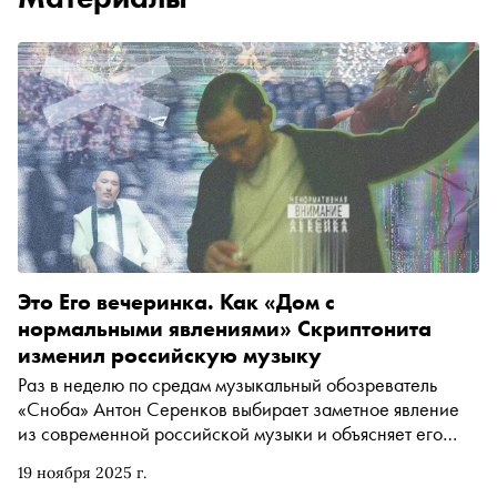
Это Его вечеринка. Как «Дом с
нормальными явлениями» Скриптонита
изменил российскую музыку
Раз в неделю по средам музыкальный обозреватель
«Сноба» Антон Серенков выбирает заметное явление
из современной российской музыки и объясняет его
нам. В этот раз разбираемся в феномене «Дома с
19 ноября 2025 г.
нормальными явлениями» — первого альбома