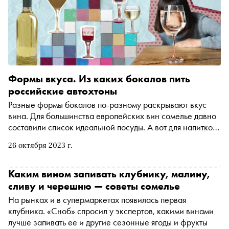
Формы вкуса. Из каких бокалов пить
российские автохтоны
Разные формы бокалов по-разному раскрывают вкус
вина. Для большинства европейских вин сомелье давно
составили список идеальной посуды. А вот для напитков
из российских сортов винограда такого справочника
26 октября 2023 г.
еще не было. По просьбе «Сноба» руководитель
«Винного гида России» Олеся Буняева рассказывает, в
каких бокалах лучше раскроют свой вкус вина из
Каким вином запивать клубнику, малину,
«кокура», «цимлянского черного», «сибирькового» и
сливу и черешню — советы сомелье
«красностопа»
На рынках и в супермаркетах появилась первая
клубника. «Сноб» спросил у экспертов, какими винами
лучше запивать ее и другие сезонные ягоды и фрукты