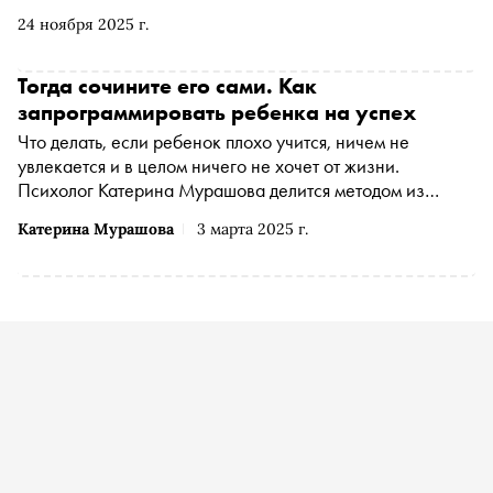
правильно поступить в такой ситуации? Психолог
24 ноября 2025 г.
Катерина Мурашова приглашает читателей «Сноба» к
дискуссии
Тогда сочините его сами. Как
запрограммировать ребенка на успех
Что делать, если ребенок плохо учится, ничем не
увлекается и в целом ничего не хочет от жизни.
Психолог Катерина Мурашова делится методом из
своей практики
Катерина Мурашова
3 марта 2025 г.