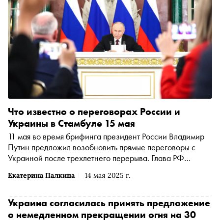
Что известно о переговорах России и
Украины в Стамбуле 15 мая
11 мая во время брифинга президент России Владимир
Путин предложил возобновить прямые переговоры с
Украиной после трехлетнего перерыва. Глава РФ
связался по телефону с лидером Турции Реджепом
Екатерина Палкина
14 мая 2025 г.
Эрдоганом и договорился о проведении встречи
делегаций в Стамбуле 15 мая. Что известно о
российско-украинских переговорах — в материале
Украина согласилась принять предложение
«Сноба»
о немедленном прекращении огня на 30