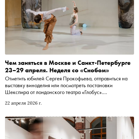
открылась первая галерея современного искусства
«Буксир». Автор «Сноба» Катерина Алабина побывала
на фестивале и отследила, в какие уголки Ельца ведут
пути современного искусства
Чем заняться в Москве и Санкт-Петербурге
23–29 апреля. Неделя со «Снобом»
Отметить юбилей Сергея Прокофьева, отправиться на
выставку виноделия или посмотреть постановки
Шекспира от лондонского театра «Глобус».
Рассказываем, чем заняться и куда сходить на
22 апреля 2026 г.
ближайшей неделе