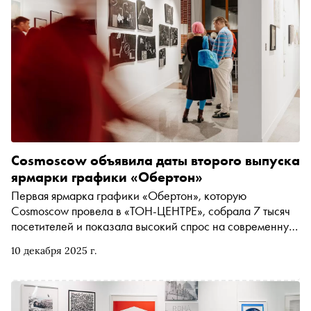
Cosmoscow объявила даты второго выпуска
ярмарки графики «Обертон»
Первая ярмарка графики «Обертон», которую
Cosmoscow провела в «ТОН-ЦЕНТРЕ», собрала 7 тысяч
посетителей и показала высокий спрос на современную
графику. Организаторы уже назначили даты
10 декабря 2025 г.
следующего выпуска — он пройдёт там же, с 3 по 6
декабря 2026 года