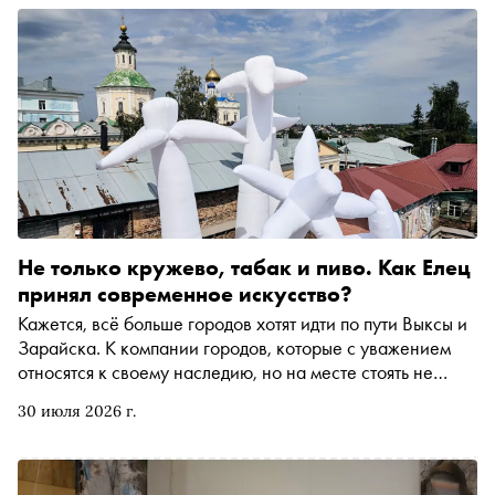
Не только кружево, табак и пиво. Как Елец
принял современное искусство?
Кажется, всё больше городов хотят идти по пути Выксы и
Зарайска. К компании городов, которые с уважением
относятся к своему наследию, но на месте стоять не
хотят, присоединяется Елец — город, который всего на 1
30 июля 2026 г.
год старше Москвы, а выглядит как настоящий портал в
купеческое прошлое. В середине лета здесь открылось
опен-эйр-пространство «Арт-Елец» и прошёл
одноимённый фестиваль (третий по счёту), а также