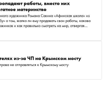
ропадают работы, вместо них
огатное материнство
енного художника Романа Сакина «Афинская школа» из
у» о том, жалко ли ему продавать свои работы, какова
жников и как правильно смотреть на мир, отвергая
отелях из-за ЧП на Крымском мосту
трова не отправляться к Крымскому мосту