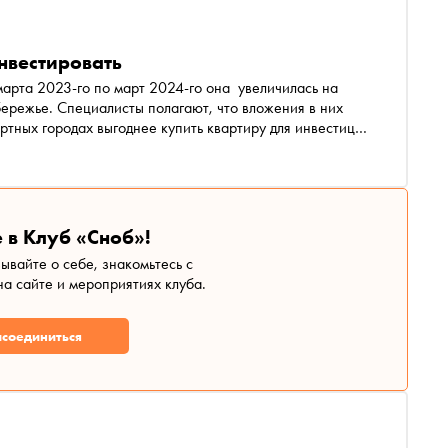
нвестировать
арта 2023-го по март 2024-го она увеличилась на
ережье. Специалисты полагают, что вложения в них
рортных городах выгоднее купить квартиру для инвестиций
трее, чем в Сочи, «Снобу» рассказали представители
 в Клуб «Сноб»!
зывайте о себе, знакомьтесь с
а сайте и мероприятиях клуба.
соединиться