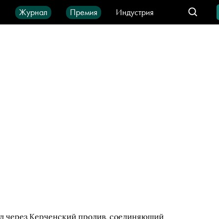
ы
Журнал
Премия
Индустрия
део
Город
IT-продукты
д через Керченский пролив, соединяющий