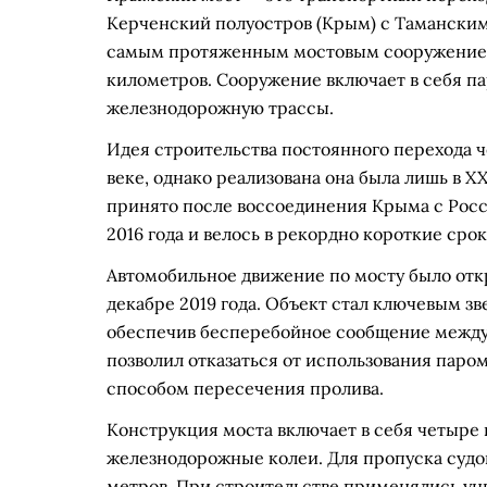
Керченский полуостров (Крым) с Таманским
самым протяженным мостовым сооружением в
километров. Сооружение включает в себя п
железнодорожную трассы.
Идея строительства постоянного перехода ч
веке, однако реализована она была лишь в X
принято после воссоединения Крыма с Росси
2016 года и велось в рекордно короткие срок
Автомобильное движение по мосту было откр
декабре 2019 года. Объект стал ключевым з
обеспечив бесперебойное сообщение между
позволил отказаться от использования паро
способом пересечения пролива.
Конструкция моста включает в себя четыре
железнодорожные колеи. Для пропуска суд
метров. При строительстве применялись у