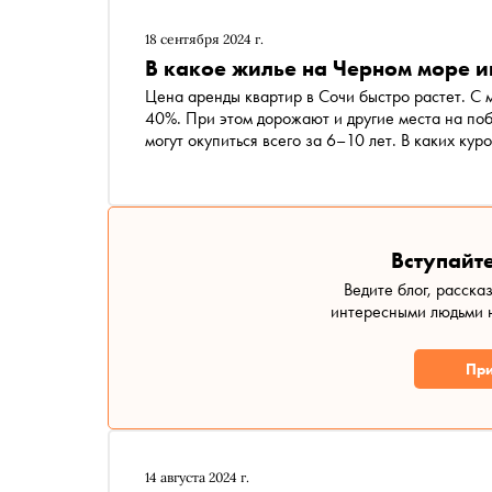
18 сентября 2024 г.
В какое жилье на Черном море и
Цена аренды квартир в Сочи быстро растет. C м
40%. При этом дорожают и другие места на поб
могут окупиться всего за 6–10 лет. В каких ку
и почему жилье в Темрюке может окупиться быс
рынка недвижимости
Вступайте
Ведите блог, расска
интересными людьми н
При
14 августа 2024 г.