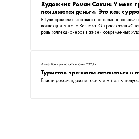
Художник Роман Сакин: У меня п
появляются деньги. Это как сурр
В Туле проходит выставка инсталляции соврем
коллекции Антона Козлова. Он рассказал «Сноб
роль коллекционеров в жизни современных худо
прошлое ради атмосферы из игры Minecraft
Анна Вострикова
17 июля 2023 г.
Туристов призвали оставаться в 
Власти рекомендовали гостям и жителям полуос