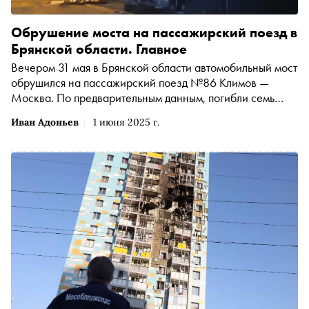
Обрушение моста на пассажирский поезд в
Брянской области. Главное
Вечером 31 мая в Брянской области автомобильный мост
обрушился на пассажирский поезд №86 Климов —
Москва. По предварительным данным, погибли семь
человек, пострадали не менее 71. Изначально
Иван Адоньев
1 июня 2025 г.
Московская железная дорога заявила о «незаконном
вмешательстве в деятельность транспорта»,
неофициальные источники говорят о возможном
подрыве опор