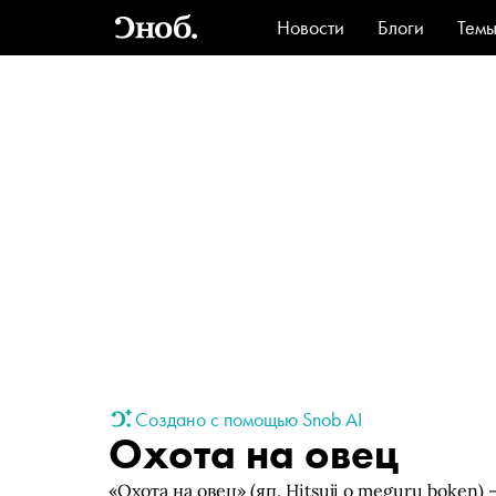
Новости
Блоги
Тем
Стиль
Ви
Создано с помощью Snob AI
Охота на овец
«Охота на овец» (яп. Hitsuji o meguru boken