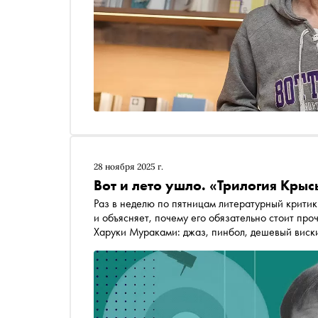
28 ноября 2025 г.
Вот и лето ушло. «Трилогия Кр
Раз в неделю по пятницам литературный критик Кирилл Ямщиков выбирает
и объясняет, почему его обязательно стоит проч
Харуки Мураками: джаз, пинбол, дешевый виски
«магическая формула» главного японского мел