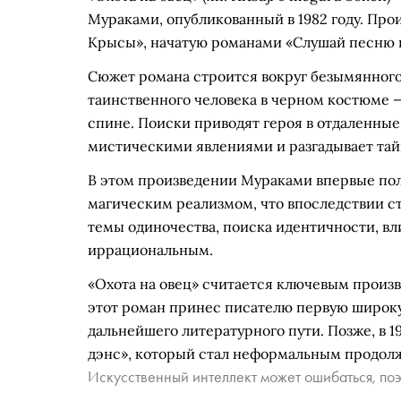
Мураками, опубликованный в 1982 году. Пр
Крысы», начатую романами «Слушай песню вет
Сюжет романа строится вокруг безымянного 
таинственного человека в черном костюме —
спине. Поиски приводят героя в отдаленные 
мистическими явлениями и разгадывает тай
В этом произведении Мураками впервые пол
магическим реализмом, что впоследствии с
темы одиночества, поиска идентичности, вл
иррациональным.
«Охота на овец» считается ключевым произ
этот роман принес писателю первую широку
дальнейшего литературного пути. Позже, в 1
дэнс», который стал неформальным продол
Искусственный интеллект может ошибаться, поэ