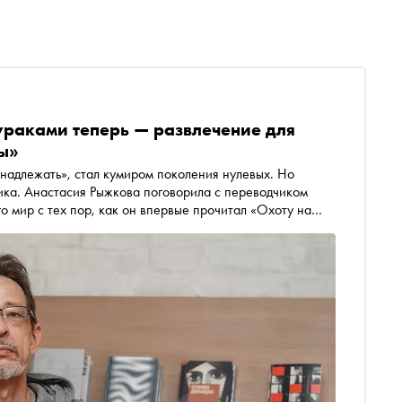
раками теперь — развлечение для
ы»
надлежать», стал кумиром поколения нулевых. Но
ика. Анастасия Рыжкова поговорила с переводчиком
о мир с тех пор, как он впервые прочитал «Охоту на
т в основном женщины