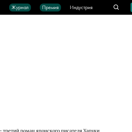
ы
Журнал
Премия
Индустрия
део
Город
IT-продукты
) — третий роман японского писателя Харуки