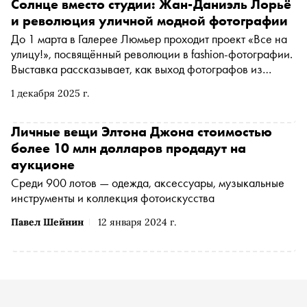
Солнце вместо студии: Жан-Даниэль Лорьё
и революция уличной модной фотографии
До 1 марта в Галерее Люмьер проходит проект «Все на
улицу!», посвящённый революции в fashion-фотографии.
Выставка рассказывает, как выход фотографов из
студий на улицы стал своего рода революцией:
1 декабря 2025 г.
произошёл сдвиг от строго контролируемых пространств
к живому миру. Наряду с работами Хельмута Ньютона, Ги
Бурдена и Нормана Паркинсона, в экспозицию вошли
Личные вещи Элтона Джона стоимостью
снимки Жан-Даниэля Лорьё, чьё творчество стало
более 10 млн долларов продадут на
гимном солнцу и цвету. «Сноб» поговорил с Жан-
аукционе
Даниэлем Лорьё — одним из революционеров fashion-
Среди 900 лотов — одежда, аксессуары, музыкальные
фотографии, чьи работы заняли важное место не только
инструменты и коллекция фотоискусства
в экспозиции галереи, но и в развитии фотоискусства
второй половины XX века
Павел Шейнин
12 января 2024 г.