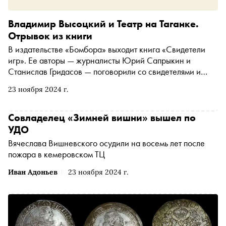
Владимир Высоцкий и Театр на Таганке.
Отрывок из книги
В издательстве «Бомбора» выходит книга «Свидетели
игр». Ее авторы — журналисты Юрий Сапрыкин и
Станислав Гридасов — поговорили со свидетелями и
участниками московской Олимпиады 1980 года и
23 ноября 2024 г.
подробно описали контекст, в котором проводились
Игры. «Сноб» публикует отрывок из книги — фрагмент
интервью, которое Юрию Сапрыкину дал Вениамин
Совладелец «Зимней вишни» вышел по
Смехов, в 1980 году — актер Театра на Таганке
УДО
Вячеслава Вишневского осудили на восемь лет после
пожара в кемеровском ТЦ
Иван Адоньев
23 ноября 2024 г.