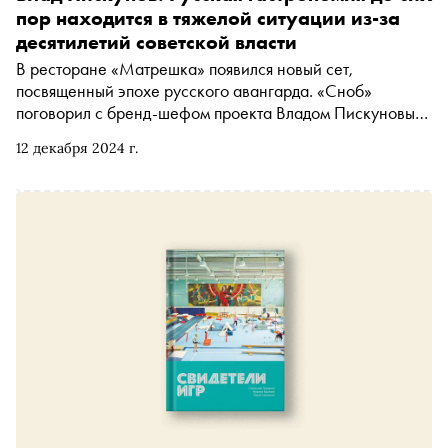
пор находится в тяжелой ситуации из-за
десятилетий советской власти
В ресторане «Матрешка» появился новый сет,
посвященный эпохе русского авангарда. «Сноб»
поговорил с бренд-шефом проекта Владом Пискуновым,
автором книг и знатоком русской кухни — об
12 декабря 2024 г.
авангардной еде, гастрономии времен НЭПа, вкусах,
которые мы потеряли, и о том, какой могла бы быть
русская кухня, если бы не революция 1917 года