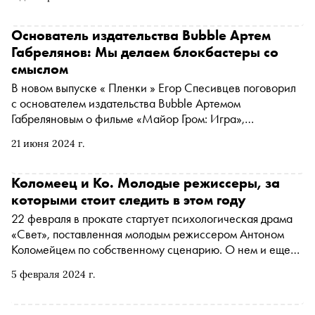
Сироткин: это припопсованный младший брат Radiohead
времен альбома In Rainbows или современный «Форум»
с квантовым двойником Виктора Салтыкова на вокале?
Основатель издательства Bubble Артем
Почему их песни кажутся какими-то «иностранными»?
Габрелянов: Мы делаем блокбастеры со
Что не так с новым альбомом «Олень»? И при чем тут
смыслом
Моррисси?
В новом выпуске « Пленки » Егор Спесивцев поговорил
с основателем издательства Bubble Артемом
Габреляновым о фильме «Майор Гром: Игра»,
российских блокбастерах, любимых комиксах и
21 июня 2024 г.
ответственности
Коломеец и Ко. Молодые режиссеры, за
которыми стоит следить в этом году
22 февраля в прокате стартует психологическая драма
«Свет», поставленная молодым режиссером Антоном
Коломейцем по собственному сценарию. О нем и еще
шести многообещающих авторах — в материале
5 февраля 2024 г.
«Сноба»