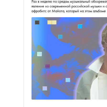
Раз в неделю по средам музыкальный обозреватель «Сноб
явление из современной российской музыки и 
афробитс от Майота, который на этом альбоме
— после Федука, конечно)