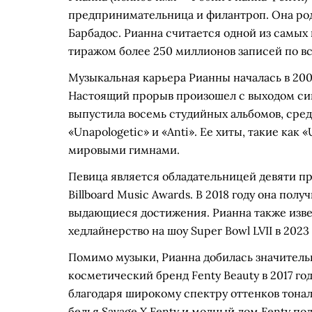
предпринимательница и филантроп. Она роди
Барбадос. Рианна считается одной из самых
тиражом более 250 миллионов записей по в
Музыкальная карьера Рианны началась в 2005
Настоящий прорыв произошел с выходом синг
выпустила восемь студийных альбомов, среди
«Unapologetic» и «Anti». Ее хиты, такие как 
мировыми гимнами.
Певица является обладательницей девяти пр
Billboard Music Awards. В 2018 году она пол
выдающиеся достижения. Рианна также изв
хедлайнерство на шоу Super Bowl LVII в 2023 
Помимо музыки, Рианна добилась значительн
косметический бренд Fenty Beauty в 2017 г
благодаря широкому спектру оттенков тонал
белья Savage X Fenty и модный дом Fenty по