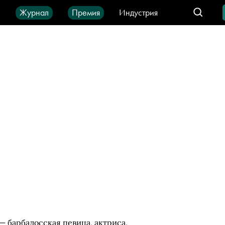
ы
Журнал
Премия
Индустрия
део
Город
IT-продукты
— барбадосская певица, актриса,