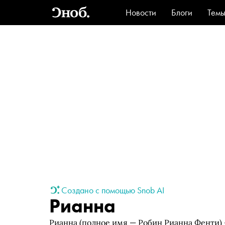
Новости
Блоги
Тем
Стиль
Ви
Создано с помощью Snob AI
Рианна
Рианна (полное имя — Робин Рианна Фенти) 