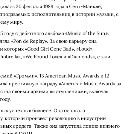
лась 20 февраля 1988 года в Сент-Майкле,
 продаваемых исполнительниц в истории музыки, с
сему миру.
 году с дебютного альбома «Music of the Sun».
ла «Pon de Replay». За свою карьеру она
 которых «Good Girl Gone Bad», «Loud»,
«Umbrella», «We Found Love» и «Diamonds», стали
емий «Грэмми», 13 American Music Awards и 12
учила престижную награду «American Music Award» за
естна своими яркими выступлениями, включая
году.
ых успехов в бизнесе. Она основала
оду, который произвел революцию в индустрии
ьных средств. Также она запустила линию нижнего
д эгидой LVMH.