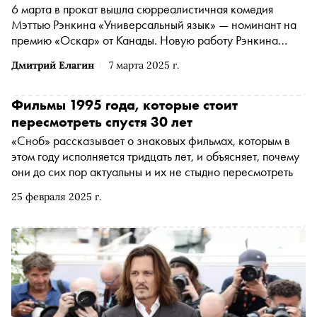
также его грузинской — как будто бы «дословной» —
6 марта в прокат вышла сюрреалистичная комедия
копии)
Мэттью Рэнкина «Универсальный язык» — номинант на
премию «Оскар» от Канады. Новую работу Рэнкина
сначала показали на Каннском кинофестивале в
Дмитрий Елагин
7 марта 2025 г.
программе «Двухнедельник режиссеров», а затем
картина стала фестивальным хитом и совершила тур по
всему миру. О том, как постановщику удалось
Фильмы 1995 года, которые стоит
совместить иранское наследие, детские воспоминания и
пересмотреть спустя 30 лет
критику родной страны в одном произведении, — в
«Сноб» рассказывает о знаковых фильмах, которым в
материале «Сноба»
этом году исполняется тридцать лет, и объясняет, почему
они до сих пор актуальны и их не стыдно пересмотреть
25 февраля 2025 г.