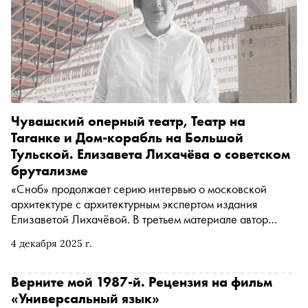
Чувашский оперный театр, Театр на
Таганке и Дом-корабль на Большой
Тульской. Елизавета Лихачёва о советском
брутализме
«Сноб» продолжает серию интервью о московской
архитектуре с архитектурным экспертом издания
Елизаветой Лихачёвой. В третьем материале автор
«Сноба» Егор Спесивцев поговорил с экс-директором
4 декабря 2025 г.
Пушкинского музея о брутализме: от Чувашского театра
оперы и балета (да, того самого) и Дома-корабля на
Большой Тульской до перевёрнутой пирамиды
Верните мой 1987-й. Рецензия на фильм
Словацкого радио, города Скопье и «Хабитата 67» (а
«Универсальный язык»