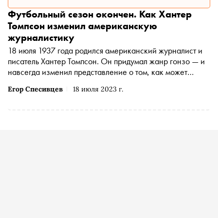
Футбольный сезон окончен. Как Хантер
Томпсон изменил американскую
журналистику
18 июля 1937 года родился американский журналист и
писатель Хантер Томпсон. Он придумал жанр гонзо — и
навсегда изменил представление о том, как может
выглядеть репортаж. Как писал Хантер Томпсон — в
Егор Спесивцев
18 июля 2023 г.
материале «Сноба»