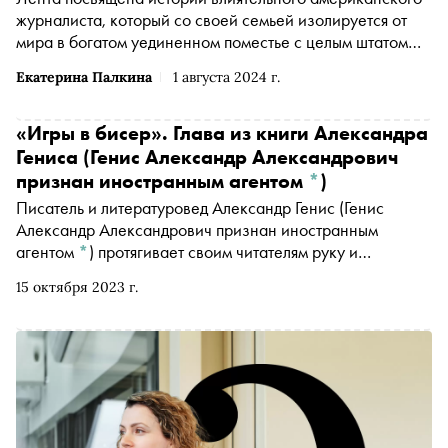
журналиста, который со своей семьей изолируется от
мира в богатом уединенном поместье с целым штатом
прислуги во время пандемии испанки.
Екатерина Палкина
1 августа 2024 г.
«Игры в бисер». Глава из книги
Александра
Гениса
(Генис Александр Александрович
признан иностранным агентом
*
)
Писатель и литературовед
Александр Генис
(Генис
Александр Александрович признан иностранным
агентом
*
)
протягивает своим читателям руку и
предлагает пережить сложные времена при помощи
15 октября 2023 г.
практики вдумчивого чтения. Сборник его эссе по-
новому открывает любимых авторов. «Сноб» публикует
главу из книги, вышедшей в «Редакции Елены Шубиной»