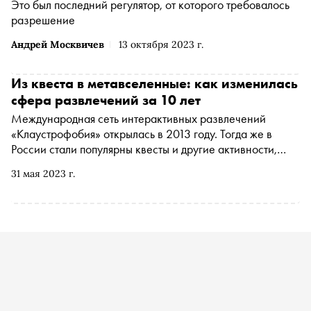
Это был последний регулятор, от которого требовалось
разрешение
Андрей Москвичев
13 октября 2023 г.
Из квеста в метавселенные: как изменилась
сфера развлечений за 10 лет
Международная сеть интерактивных развлечений
«Клаустрофобия» открылась в 2013 году. Тогда же в
России стали популярны квесты и другие активности,
которые способны перенести человека из реальности в
31 мая 2023 г.
мир загадок и параллельных вселенных. Представитель
компании Владимир Жиганов рассказал, как
изменилась сфера за последние десять лет