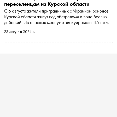
«Сноба»
переселенцам из Курской области
С 6 августа жители приграничных с Украиной районов
Курской области живут под обстрелами в зоне боевых
действий. Из опасных мест уже эвакуировали 115 тысяч
человек, пункты временного размещения открылись в 29
23 августа 2024 г.
регионах России. Сотрудники благотворительных
фондов и гуманитарных центров рассказали «Снобу»,
как организованы пункты сбора помощи и какие вещи
для переселенцев самые востребованные