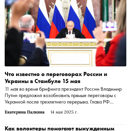
Что известно о переговорах России и
Украины в Стамбуле 15 мая
11 мая во время брифинга президент России Владимир
Путин предложил возобновить прямые переговоры с
Украиной после трехлетнего перерыва. Глава РФ
связался по телефону с лидером Турции Реджепом
Екатерина Палкина
14 мая 2025 г.
Эрдоганом и договорился о проведении встречи
делегаций в Стамбуле 15 мая. Что известно о
российско-украинских переговорах — в материале
Как волонтеры помогают вынужденным