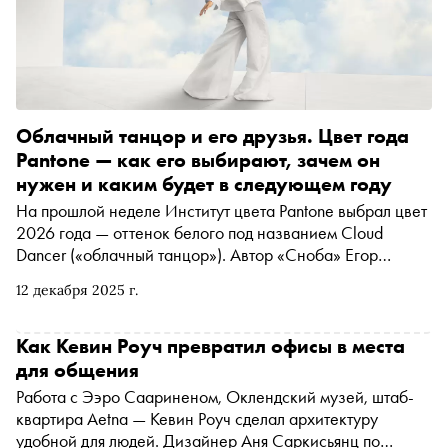
Облачный танцор и его друзья. Цвет года
Pantone — как его выбирают, зачем он
нужен и каким будет в следующем году
На прошлой неделе Институт цвета Pantone выбрал цвет
2026 года — оттенок белого под названием Cloud
Dancer («облачный танцор»). Автор «Сноба» Егор
Спесивцев поговорил с основателем и арт-директором
12 декабря 2025 г.
студии Designic Аней Саркисьянц о том, как вообще
выбирают цвет года, на что этот выбор влияет, почему
«танцор» не устроил многих в профессиональном
Как Кевин Роуч превратил офисы в места
сообществе и какого цвета нам ждать следующим
для общения
(альтернативный «цвет года» для тех, кого белый не
Работа с Ээро Саариненом, Оклендский музей, штаб-
устроил, тоже подобрали)
квартира Aetna — Кевин Роуч сделал архитектуру
удобной для людей. Дизайнер Аня Саркисьянц по