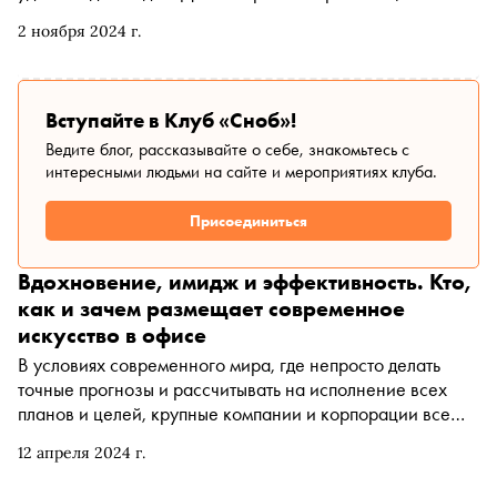
просьбе «Сноба» рассказывает, как менялся акцент с
2 ноября 2024 г.
жилых пространств на общественные, а затем и на
общественно-деловые, и при чем здесь, собственно,
Кевин Роуч
Вступайте в Клуб «Сноб»!
Ведите блог, рассказывайте о себе, знакомьтесь с
интересными людьми на сайте и мероприятиях клуба.
Присоединиться
Вдохновение, имидж и эффективность. Кто,
как и зачем размещает современное
искусство в офисе
В условиях современного мира, где непросто делать
точные прогнозы и рассчитывать на исполнение всех
планов и целей, крупные компании и корпорации все
больше ориентированы на человека и его
12 апреля 2024 г.
эмоциональные потребности, считает Аня Саркисьянц.
Арт-директор и создатель студии Designic рассказала