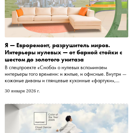
Я — Евроремонт, разрушитель миров.
Интерьеры нулевых — от барной стойки с
шестом до золотого унитаза
В спецпроекте «Сноба» о нулевых вспоминаем
интерьеры того времени: и жилые, и офисные. Внутри —
кожаные диваны и глянцевые кухонные «фартуки»,
шторы с ламбрекенами и золотой унитаз Михаила
30 января 2026 г.
Круга, люстры Swarovski и (возможно) самый безумный
петербургский офис, о котором вы когда-либо читали. О
чудесах (и неочевидных плюсах) евроремонта из 2000-
х автору «Сноба» Егору Спесивцеву рассказала
основатель и арт-директор студии Designic Аня
Саркисьянц