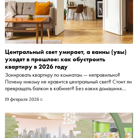
Центральный свет умирает, а ванны (увы)
уходят в прошлое: как обустроить
квартиру в 2026 году
Зонировать квартиру по комнатам — неправильно?
Почему никому не нравится центральный свет? Стоит ли
превращать балкон в кабинет? Без каких домашних
гаджетов скоро трудно будет себе представить наш быт?
19 февраля 2026 г.
И главное: неужели ванны уходят в прошлое? (спойлер:
и да, и нет) О частых ошибках и последних трендах в
обустройстве жилого пространства автору «Сноба»
Егору Спесивцеву рассказала основатель студии
Designic Аня Саркисьянц