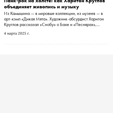
Панк-рок на холсте: как Харитон Круглов
объединяет живопись и музыку
Из Камышина — в мировые коллекции, из музеев — в
арт-кэмп «Дикая Мята». Художник-абсурдист Харитон
Круглов рассказал «Снобу» о Бахе и «Песнярах»,
«Собачьем лае» и курящем зайце, а также о том, как
4 марта 2025 г.
правильно рисовать грушу