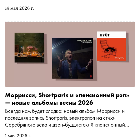
момента Geese и триумфальных возвращенцев The
14 мая 2026 г.
Strokes до Игги Попа и Мадонны
Моррисси, Shortparis и «пенсионный рэп»
— новые альбомы весны 2026
Всегда нам будет сладко: новый альбом Моррисси и
последняя запись Shortparis, электропоп на стихи
Серебряного века и дзен-буддистский «пенсионный
рэп» —с плейлистом от «Сноба» весну можно встречать
1 мая 2026 г.
в любом настроении (и возрасте!)