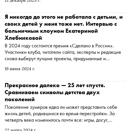
13 декабря 2025 г.
мозг, память и сознание социума, опираясь на труды
учёных и собственный опыт. «Сноб» публикует отрывок
Я никогда до этого не работала с детьми, и
своих детей у меня тоже нет. Интервью с
больничным клоуном Екатериной
Хлебниковой
В 2024 году состоится премия «Сделано в России».
Участники клуба, читатели сайта, эксперты и редакция
снова выберут лучшие проекты, придуманные и
реализованные россиянами в России. В номинации
19 июня 2024 г.
«Общество» представлен благотворительный проект
АНО «Ленздравклоун». В интервью «Снобу»
больничный клоун Екатерина Хлебникова рассказала,
Прекрасное далеко — 25 лет спустя.
как помогает маленьким пациентам пережить сложный
Сравниваем символы детства двух
период в их жизни, как справляется с выгоранием и
поколений
зачем больничные клоуны нужны взрослым
Поколение зумеров едва ли может представить себе
жизнь детей, родившихся во время перестройки. За
четверть века изменилось почти все: игры, досуг,
подходы к воспитанию и обучению. «Сноб» вместе с
22 марта 2024 г.