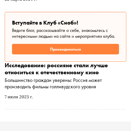
«Плюс Детям», участниками группы «ХЛЕБ» Денисом
Кукоякой, Александром Шулико и Кириллом
Трифоновым, рэпером Леваном Горозией (L’one) и
актрисами Анной Котовой и Еленой Николаевой
Вступайте в Клуб «Сноб»!
вспоминает, чем жили дети в конце 90-х, и разбирается,
Ведите блог, рассказывайте о себе, знакомьтесь с
чем живут сейчас
интересными людьми на сайте и мероприятиях клуба.
Присоединиться
Исследование: россияне стали лучше
относиться к отечественному кино
Большинство граждан уверены: Россия может
производить фильмы голливудского уровня
7 июля 2023 г.