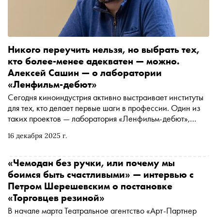
Никого переучить нельзя, но выбрать тех,
кто более-менее адекватен — можно.
Алексей Сашин — о лаборатории
«Ленфильм-дебют»
Сегодня киноиндустрия активно выстраивает институты
для тех, кто делает первые шаги в профессии. Один из
таких проектов — лаборатория «Ленфильм-дебют»,
программа развития молодых режиссёров и
16 декабря 2025 г.
сценаристов, где участники работают с опытными
мастерами, учатся ремеслу и готовят свои проекты к
запуску. В интервью автору «Сноба» Александру Юдину
«Чемодан без ручки, или почему мы
мастер программы и сценарист Алексей Сашин
боимся быть счастливыми» — интервью с
рассказал, какие барьеры мешают авторам попасть в
Петром Шерешевским о постановке
индустрию (и как эту проблему решает лаборатория),
«Торговцев резиной»
меняется ли проект в коллективной среде и сколько
В начале марта Театральное агентство «Арт-Партнер
фильмов могут оказаться в производстве по итогам