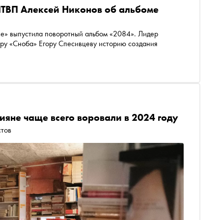
ПТВП Алексей Никонов об альбоме
же» выпустила поворотный альбом «2084». Лидер
ору «Сноба» Егору Спесивцеву историю создания
сияне чаще всего воровали в 2024 году
стов