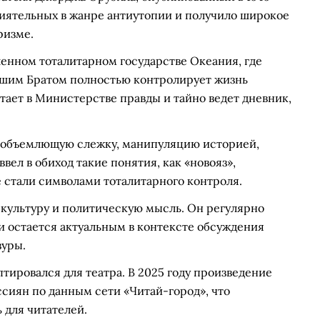
лиятельных в жанре антиутопии и получило широкое
ризме.
енном тоталитарном государстве Океания, где
льшим Братом полностью контролирует жизнь
тает в Министерстве правды и тайно ведет дневник,
еобъемлющую слежку, манипуляцию историей,
вел в обиход такие понятия, как «новояз»,
 стали символами тоталитарного контроля.
 культуру и политическую мысль. Он регулярно
 и остается актуальным в контексте обсуждения
зуры.
тировался для театра. В 2025 году произведение
ссиян по данным сети «Читай-город», что
 для читателей.