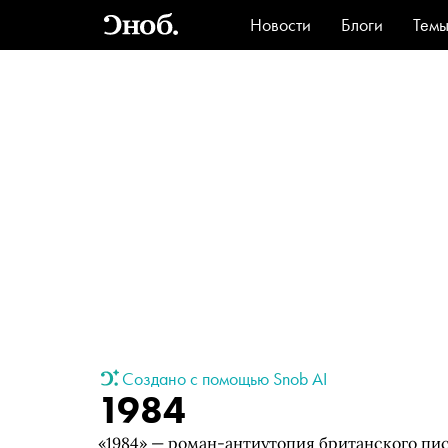
Новости
Блоги
Тем
Стиль
Ви
Создано с помощью Snob AI
1984
«1984» — роман-антиутопия британского пи