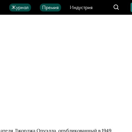
ы
Журнал
Премия
Индустрия
део
Город
IT-продукты
сателя Джорджа Оруэлла, опубликованный в 1949