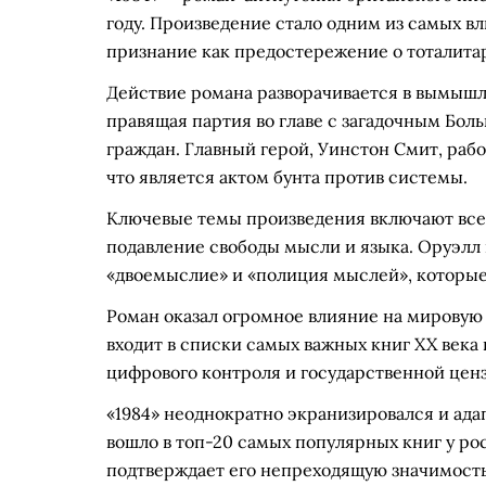
году. Произведение стало одним из самых в
признание как предостережение о тоталита
Действие романа разворачивается в вымышл
правящая партия во главе с загадочным Бо
граждан. Главный герой, Уинстон Смит, рабо
что является актом бунта против системы.
Ключевые темы произведения включают вс
подавление свободы мысли и языка. Оруэлл в
«двоемыслие» и «полиция мыслей», которые
Роман оказал огромное влияние на мировую
входит в списки самых важных книг XX века
цифрового контроля и государственной цен
«1984» неоднократно экранизировался и адап
вошло в топ-20 самых популярных книг у ро
подтверждает его непреходящую значимость