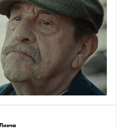
ёхина и цветах от Дэвида Линча (кому и в каких
дарил — читайте в тексте)
 Линча