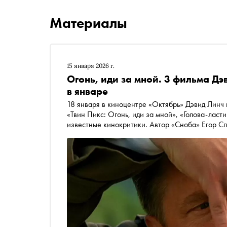
Материалы
15 января 2026 г.
Огонь, иди за мной. 3 фильма Д
в январе
18 января в киноцентре «Октябрь» Дэвид Линч
«Твин Пикс: Огонь, иди за мной», «Голова-ласт
известные кинокритики. Автор «Сноба» Егор Сп
никогда прежде их не видели, — и чего от них ж