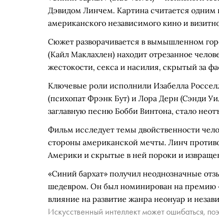
Дэвидом Линчем. Картина считается одним 
американского независимого кино и визитно
Сюжет разворачивается в вымышленном гор
(Кайл Маклахлен) находит отрезанное челове
жестокости, секса и насилия, скрытый за ф
Ключевые роли исполнили Изабелла Росселл
(психопат Фрэнк Бут) и Лора Дерн (Сэнди 
заглавную песню Бобби Винтона, стало нео
Фильм исследует темы двойственности чело
стороны американской мечты. Линч против
Америки и скрытые в ней пороки и извраще
«Синий бархат» получил неоднозначные отз
шедевром. Он был номинирован на премию «
влияние на развитие жанра неонуар и незав
Искусственный интеллект может ошибаться, поэ