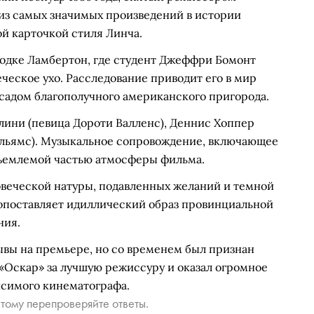
из самых значимых произведений в истории
й карточкой стиля Линча.
одке Ламбертон, где студент Джеффри Бомонт
ческое ухо. Расследование приводит его в мир
асадом благополучного американского пригорода.
ини (певица Дороти Валленс), Деннис Хоппер
Уильямс). Музыкальное сопровождение, включающее
тъемлемой частью атмосферы фильма.
веческой натуры, подавленных желаний и темной
опоставляет идиллический образ провинциальной
ния.
ывы на премьере, но со временем был признан
Оскар» за лучшую режиссуру и оказал огромное
исимого кинематографа.
тому перепроверяйте ответы.