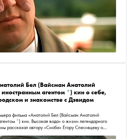
натолий Бел
(Вайсман Анатолий
 иностранным агентом
*
)
кин о себе,
родском и знакомстве с Дэвидом
емьера фильма
«Анатолий Бел
(Вайсман Анатолий
агентом
*
)
кин. Высокая вода» о жизни легендарного
ины рассказал автору «Сноба» Егору Спесивцеву о
ке в Нью-Йорк, знакомстве с Лимоновым и Бродским,