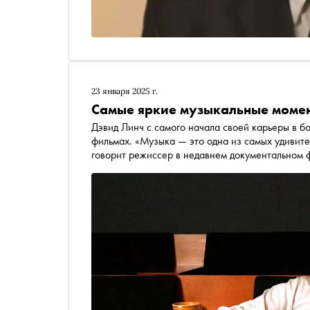
23 января 2025 г.
Самые яркие музыкальные момен
Дэвид Линч с самого начала своей карьеры в б
фильмах. «Музыка — это одна из самых удивител
говорит режиссер в недавнем документальном 
Скорсезе. — Она делает так много и для разум
разрываться на части. Заставить слезы счастья
что такая красота получается из простого набора нот». «Сноб» продолж
режиссера, скончавшегося 15 января накануне 
музыкальными моментами из его картин