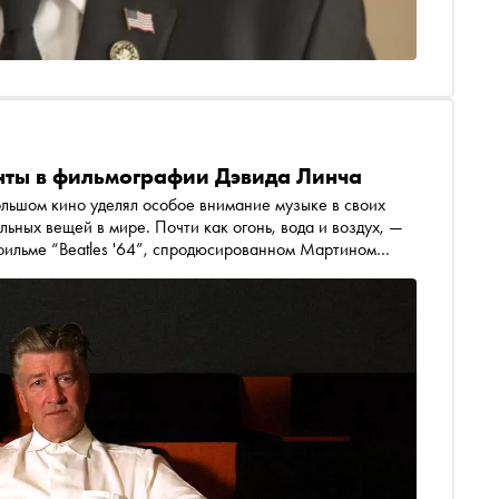
ты в фильмографии Дэвида Линча
ольшом кино уделял особое внимание музыке в своих
ьных вещей в мире. Почти как огонь, вода и воздух, —
фильме “Beatles '64”, спродюсированном Мартином
а, и для эмоций. Она может заставить сердце
 потоками литься из глаз. Порой невозможно поверить,
ает вспоминать великого
своего 79-летия, и делится самыми яркими