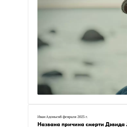
шашлыках на сцене перед концертом Сергея Кур
обстоятельствах режиссер «Синего бархата» их 
Иван Адоньев
8 февраля 2025 г.
Названа причина смерти Дэвида