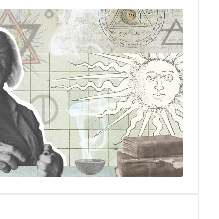
, какой «темной духовностью» его друзья занимались в
елили политический облик современной России и ее