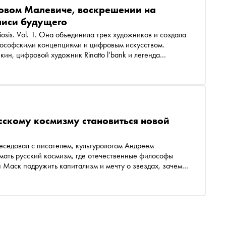
товом Малевиче, воскрешении на
писи будущего
osis. Vol. 1. Она объединила трех художников и создала
лософскими концепциями и цифровым искусством.
ин, цифровой художник Rinatto l’bank и легенда
оли в фильме Сергея Соловьева «АССА» Сергей Бугаев
очему «Черный квадрат» — это не просто картина, а
а Марсе по заветам Федорова, при чем здесь
ема прямой доставки изображений в мозг
сскому космизму становиться новой
седовал с писателем, культурологом Андреем
мать русский космизм, где отечественные философы
 Маск подружить капитализм и мечту о звездах, зачем
ергии и почему освоение космоса должно стать новой