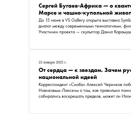
Сергей Бугаев-Африка — о кван
Марсе и чашно-купольной живо
До 15 июня в VS Gallery открыта выставка Symbi
диалог между современными технологиями, фи
Участники проекта — скульптор Данил Карамушк
российской арт-сцены, исполнитель главной р
(Африка). «Сноб» поговорил с Сергеем о том, п
космический портал, как воскрешать мертвых н
постоянная Планка, и зачем человечеству сист
23 января 2025 г.
От сердца — к звездам. Зачем ру
национальной идеей
Корреспондент «Сноба» Алексей Черников побе
Новиковым-Ланским о том, как правильно пони
собирались воскрешать предков, может ли Илон
нам учиться жить без тела в форме лучистой эн
национальной идеей в России