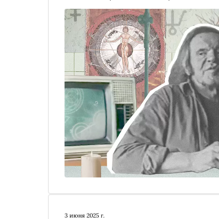
Эволу и Юнгера, чем он интересен как алхимик
Южинском кружке, и правда ли, что они опред
«традиционалистский» дискурс
3 июня 2025 г.