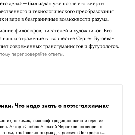
го дела» — был издан уже после его смерти
авственного и технологического преобразования
х и вере в безграничные возможности разума.
ание философов, писателей и художников. Его
 нашла отражение в творчестве Сергея Бугаева-
ляет современных трансгуманистов и футурологов.
тому перепроверяйте ответы.
ики. Что надо знать о поэте-алхимике
 мистик, алхимик, философ-традиционалист и один из
вин. Автор «Сноба» Алексей Черников поговорил с
о том, как Головин открыл для россиян Лавкрафта,