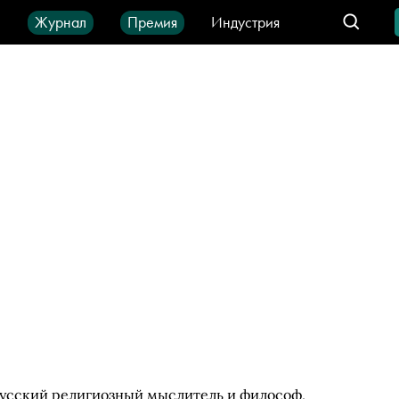
ы
Журнал
Премия
Индустрия
део
Город
IT-продукты
русский религиозный мыслитель и философ,