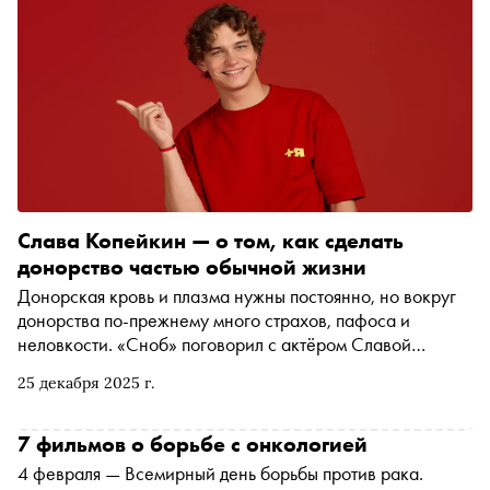
Слава Копейкин — о том, как сделать
донорство частью обычной жизни
Донорская кровь и плазма нужны постоянно, но вокруг
донорства по-прежнему много страхов, пафоса и
неловкости. «Сноб» поговорил с актёром Славой
Копейкиным — другом проекта «+Я» — о том, почему
25 декабря 2025 г.
волонтёрство часто остаётся «за кадром», как убираются
барьеры между «я поддерживаю» и «я пришёл», и почему
хорошие дела лучше выглядят без софитов
7 фильмов о борьбе с онкологией
4 февраля — Всемирный день борьбы против рака.