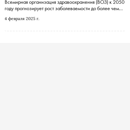
Всемирная организация здравоохранения (ВОЗ) к 2050
году прогнозирует рост заболеваемости до более чем
35 миллионов случаев. «Сноб» вспоминает культовые
4 февраля 2025 г.
фильмы, главные герои которых столкнулись со
смертельной болезнью