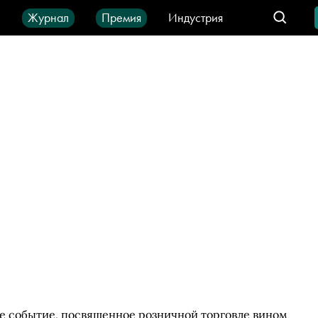
ы
Журнал
Премия
Индустрия
део
Город
IT-продукты
ое событие, посвященное розничной торговле вином