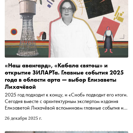
«Наш авангард», «Кабала святош» и
открытие ЗИЛАРТа. Главные события 2025
года в области арта — выбор Елизаветы
Лихачёвой
2025 год подходит к концу, и «Сноб» подводит его итоги.
Сегодня вместе с архитектурным экспертом издания
Елизаветой Лихачёвой вспоминаем главные события из
области арта (и вокруг него): от открытия музейно-
26 декабря 2025 г.
выставочного центра ЗИЛАРТ и премьеры «Кабалы
Святош» в МХТ имени Чехова до «Нашего авангарда» в