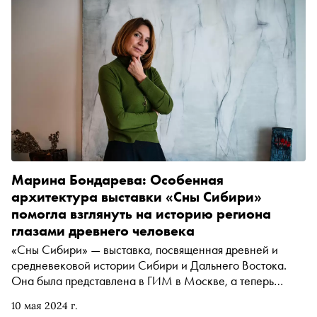
Русском музее и революционного переноса Шуховской
башни в Выксе
Марина Бондарева: Особенная
архитектура выставки «Сны Сибири»
помогла взглянуть на историю региона
глазами древнего человека
«Сны Сибири» — выставка, посвященная древней и
средневековой истории Сибири и Дальнего Востока.
Она была представлена в ГИМ в Москве, а теперь
откроется во Владивостоке. «Сноб» встретился с
10 мая 2024 г.
Мариной Бондаревой, идеологом и вдохновителем