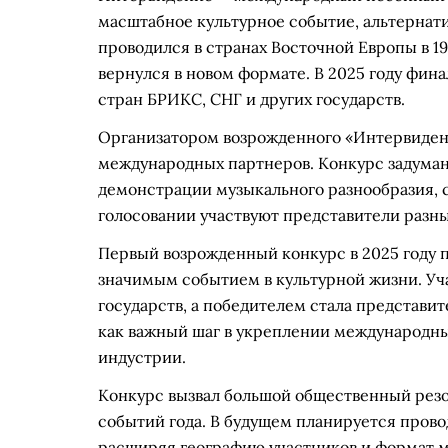
масштабное культурное событие, альтернат
проводился в странах Восточной Европы в 19
вернулся в новом формате. В 2025 году фина
стран БРИКС, СНГ и других государств.
Организатором возрожденного «Интервиден
международных партнеров. Конкурс задуман
демонстрации музыкального разнообразия, с
голосовании участвуют представители разны
Первый возрожденный конкурс в 2025 году 
значимым событием в культурной жизни. Уча
государств, а победителем стала представи
как важный шаг в укреплении международны
индустрии.
Конкурс вызвал большой общественный резо
событий года. В будущем планируется прово
расширяя географию участников и формат 