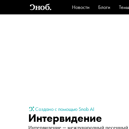
Новости
Блоги
Тем
Стиль
Ви
Создано с помощью Snob AI
Интервидение
Интервидение — международный песенный ко