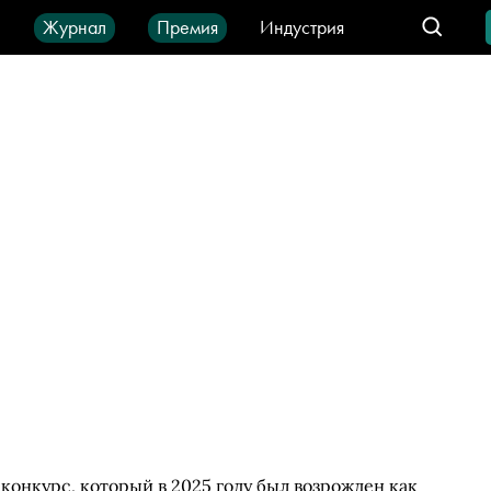
ы
Журнал
Премия
Индустрия
део
Город
IT-продукты
нкурс, который в 2025 году был возрожден как