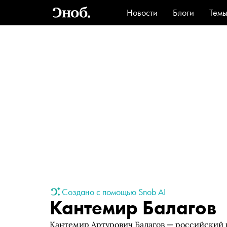
Новости
Блоги
Тем
Стиль
Ви
Создано с помощью Snob AI
Кантемир Балагов
Кантемир Артурович Балагов — российский