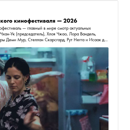
кого кинофестиваля — 2026
нофестиваль — главный в мире смотр актуальных
Чхан-Ук (председатель), Хлоя Чжао, Лора Вандель,
ры Деми Мур, Стеллан Скарсгард, Рут Негга и Исаак де
прибыл на Лазурный берег и рассказывает о главных