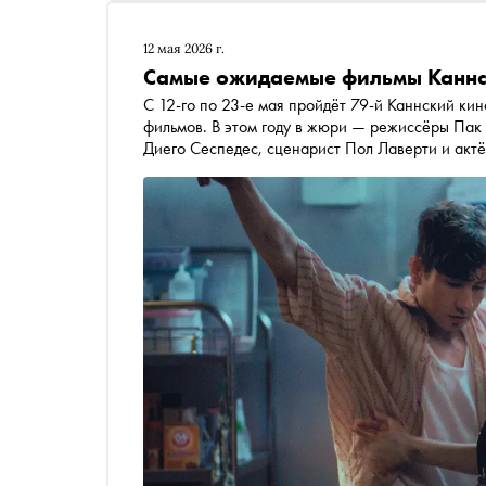
12 мая 2026 г.
Самые ожидаемые фильмы Каннс
С 12-го по 23-е мая пройдёт 79-й Каннский ки
фильмов. В этом году в жюри — режиссёры Пак 
Диего Сеспедес, сценарист Пол Лаверти и актё
Банколе. Кинокритик «Сноба» Дмитрий Елагин 
премьерах фестиваля