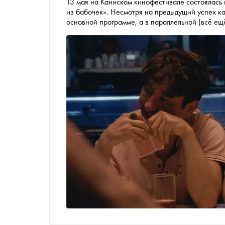
13 мая на Каннском кинофестивале состоялась
из бабочек». Несмотря на предыдущий успех ка
основной программе, а в параллельной (всё е
том, почему многих разочаровало новое, снято
материале «Сноба»