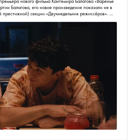
 премьера нового фильма Кантемира Балагова «Варенье
ртин Балагова, его новое произведение показали не в
щё престижной) секции «Двухнедельник режиссёров». О
е в эмиграции произведение российского режиссёра — в