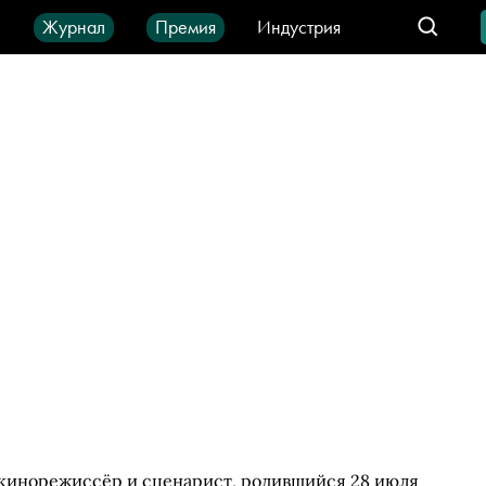
ы
Журнал
Премия
Индустрия
део
Город
IT-продукты
 кинорежиссёр и сценарист, родившийся 28 июля