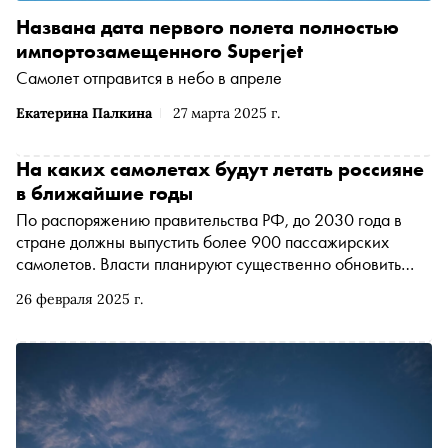
Названа дата первого полета полностью
импортозамещенного Superjet
Самолет отправится в небо в апреле
Екатерина Палкина
27 марта 2025 г.
На каких самолетах будут летать россияне
в ближайшие годы
По распоряжению правительства РФ, до 2030 года в
стране должны выпустить более 900 пассажирских
самолетов. Власти планируют существенно обновить
российский авиапарк, представив замену Boeing и
26 февраля 2025 г.
Airbus. Корреспондент «Сноба» Александр Юдин
изучил, как развивается гражданская авиаотрасль,
почему переносились сроки поставки первых
отечественных самолетов и будет ли на них летать
дороже, чем на «Боингах» и «Эйрбасах»