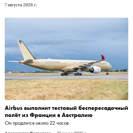
объяснил, почему «инженер на сотню рублей» — это
7 августа 2026 г.
плохой инженер, обозначил контуры бетонной стены в
конце технологической гонки, а ещё вспомнил, как
болел ковидом на Эвересте и сделал непростой выбор
между Месси и Роналду
Airbus выполнит тестовый беспересадочный
полёт из Франции в Австралию
Он продлится около 22 часов