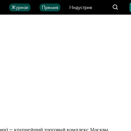
ы
Журнал
Премия
Индустрия
део
Город
IT-продукты
зин) — крупнейший торговый комплекс Москвы,