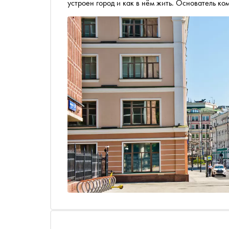
устроен город и как в нём жить. Основатель ко
консалтингу Алексей Смирнов предлагает пройт
считывается особенно ясно