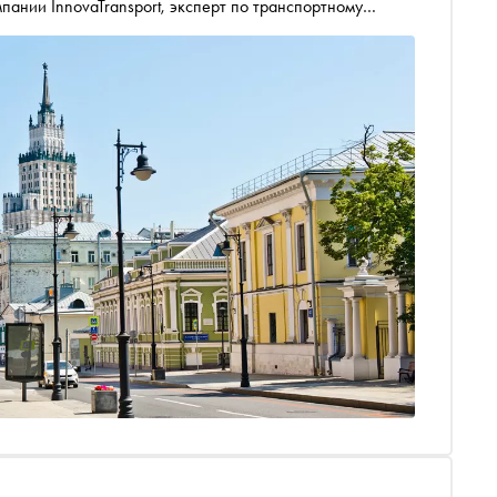
мпании InnovaTransport, эксперт по транспортному
ись по Москве маршрутами, где эта история