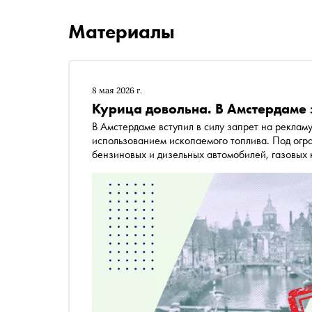
Материалы
8 мая 2026 г.
Курица довольна. В Амстердаме 
В Амстердаме вступил в силу запрет на рекламу
использованием ископаемого топлива. Под огр
бензиновых и дизельных автомобилей, газовых 
автор Илья Склярский разобрался, что именно 
наоборот, много чего разрешают)