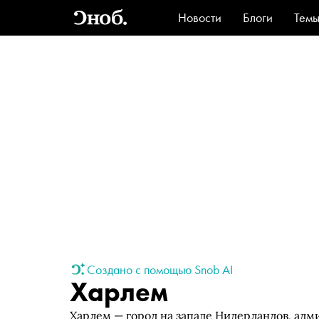
Новости
Блоги
Тем
Стиль
Ви
Создано с помощью Snob AI
Харлем
Харлем — город на западе Нидерландов, ад