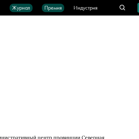
ы
Журнал
Премия
Индустрия
део
Город
IT-продукты
министративный центр провинции Северная