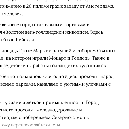
примерно в 20 километрах к западу от Амстердама.
ч человек.
невековье город стал важным торговым и
л «Золотой век» голландской живописи. Здесь
коб ван Рейсдал.
площадь Гроте Маркт с ратушей и собором Святого
н, на котором играли Моцарт и Гендель. Также в
 представлены работы голландских художников.
собенно тюльпанов. Ежегодно здесь проходит парад
 своими парками, каналами и уютными улочками с
г, туризме и легкой промышленности. Город
з него проходят железнодорожные и
тердам с побережьем Северного моря.
тому перепроверяйте ответы.