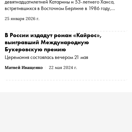
девятнадцатилетней Катарины и 53-летнего Ханса,
встретившихся в Восточном Берлине в 1986 году,
Эрпенбек говорит не только о разочаровании, но и о
25 января 2026 г.
свободе, любви и власти. Роман вышел в издательстве
«Синдбад» в переводе Веры Ахтырской. «Сноб»
публикует фрагмент
В России издадут роман «Кайрос»,
выигравший Международную
Букеровскую премию
Церемония состоялась вечером 21 мая
Матвей Иващенко
22 мая 2024 г.