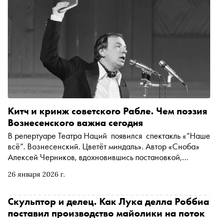
Китч и кринж советского Рабле. Чем поэзия
Вознесенского важна сегодня
В репертуаре Театра Наций появился спектакль «“Наше
всё”. Вознесенский. Цветёт миндаль». Автор «Сноба»
Алексей Черников, вдохновившись постановкой,
поговорил с куратором Центра Вознесенского Татьяной
26 января 2026 г.
Сохаревой — о том, что стоит за китчем в поэзии
видного шестидесятника, что его роднит с Пастернаком,
как Вознесенский предвосхищал постмодернизм и
Скульптор и делец. Как Лука делла Роббиа
почему сегодня его имя — снова синоним актуального
поставил производство майолики на поток