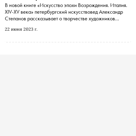
искусства
В новой книге «Искусство эпохи Возрождения. Италия.
XIV-XV века» петербургский искусствовед Александр
Степанов рассказывает о творчестве художников
Ренессанса, а также о культуре и истории той эпохи. С
22 июня 2023 г.
разрешения издательства «Азбука-Аттикус» «Сноб»
публикует отрывок о предприимчивом флорентийском
скульпторе Луке делла Роббиа