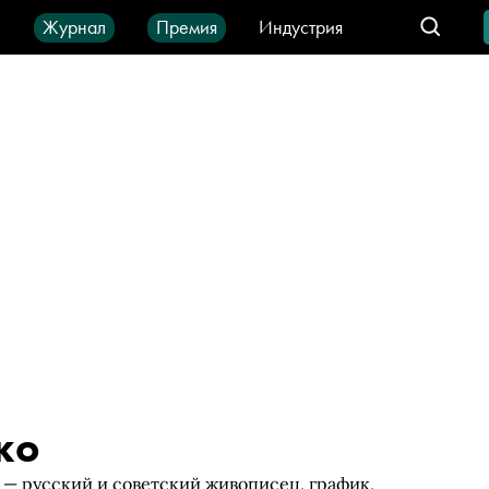
ы
Журнал
Премия
Индустрия
део
Город
IT-продукты
ко
 — русский и советский живописец, график,