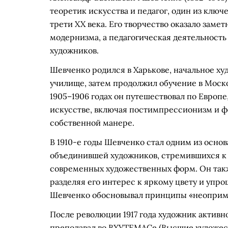
теоретик искусства и педагог, один из клю
трети XX века. Его творчество оказало заме
модернизма, а педагогическая деятельност
художников.
Шевченко родился в Харькове, начальное ху
училище, затем продолжил обучение в Моско
1905–1906 годах он путешествовал по Европ
искусстве, включая постимпрессионизм и фо
собственной манере.
В 1910-е годы Шевченко стал одним из основ
объединившей художников, стремившихся к 
современных художественных форм. Он такж
разделяя его интерес к яркому цвету и упр
Шевченко обосновывал принципы «неоприми
После революции 1917 года художник активн
преподавал во ВХУТЕМАСе (Высшие художест