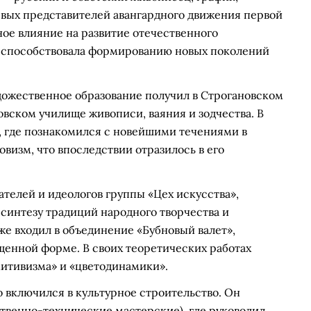
чевых представителей авангардного движения первой
тное влияние на развитие отечественного
ь способствовала формированию новых поколений
дожественное образование получил в Строгановском
вском училище живописи, ваяния и зодчества. В
е, где познакомился с новейшими течениями в
визм, что впоследствии отразилось в его
ателей и идеологов группы «Цех искусства»,
синтезу традиций народного творчества и
е входил в объединение «Бубновый валет»,
ощенной форме. В своих теоретических работах
тивизма» и «цветодинамики».
о включился в культурное строительство. Он
венно-технические мастерские), где руководил