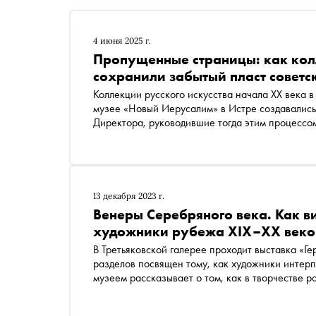
4 июня 2025 г.
Пропущенные страницы: как ко
сохранили забытый пласт советс
Коллекции русского искусства начала XX века в
музее «Новый Иерусалим» в Истре создавались
Директора, руководившие тогда этим процессо
деятелями, которые открывали имена, «пропуще
частной инициативе с чистого листа были созд
произведений 1920–30-х годов. Им посвящена международная выставк
которая сейчас проходит в «Новом Иерусалиме
обзавелись уникальными фондами живописи
13 декабря 2023 г.
Венеры Серебряного века. Как в
художники рубежа XIX–XX веко
В Третьяковской галерее проходит выставка «Герои и современники Серебряного века» . Один из ее
разделов посвящен тому, как художники интер
музеем рассказывает о том, как в творчестве 
красоты — образ богини любви Венеры