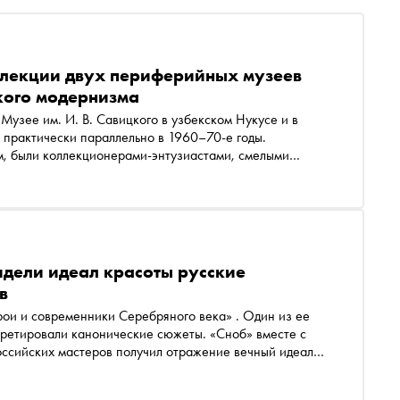
ллекции двух периферийных музеев
кого модернизма
 Музее им. И. В. Савицкого в узбекском Нукусе и в
 практически параллельно в 1960–70-е годы.
м, были коллекционерами-энтузиастами, смелыми
нные» советской историей искусств. Благодаря их
аны два крупных собрания редких и необычных
а «Свет между мирами» ,
». «Сноб» рассказывает, как два периферийных музея
идели идеал красоты русские
в
претировали канонические сюжеты. «Сноб» вместе с
российских мастеров получил отражение вечный идеал