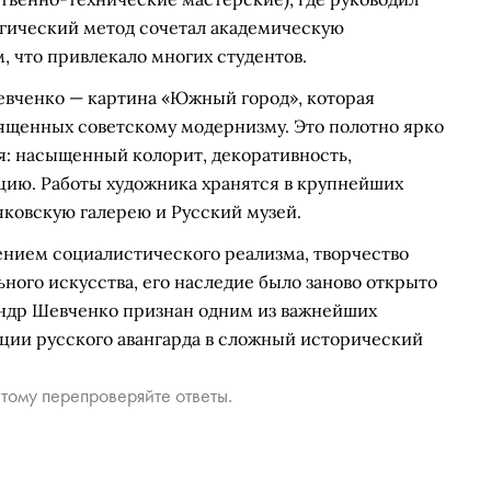
огический метод сочетал академическую
 что привлекало многих студентов.
евченко — картина «Южный город», которая
вященных советскому модернизму. Это полотно ярко
я: насыщенный колорит, декоративность,
ию. Работы художника хранятся в крупнейших
яковскую галерею и Русский музей.
дением социалистического реализма, творчество
ого искусства, его наследие было заново открыто
сандр Шевченко признан одним из важнейших
иции русского авангарда в сложный исторический
тому перепроверяйте ответы.