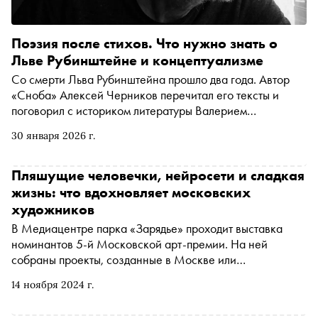
Поэзия после стихов. Что нужно знать о
Льве Рубинштейне и концептуализме
Со смерти Льва Рубинштейна прошло два года. Автор
«Сноба» Алексей Черников перечитал его тексты и
поговорил с историком литературы Валерием
Шубинским — о том, что отличает отечественный
30 января 2026 г.
концептуализм от западного, как оценивать качество
концептуалистского стихотворения, зачем Рубинштейн
придумал «поэзию после стихов», и можно ли вообще
Пляшущие человечки, нейросети и сладкая
писать стихи после концептуалистских опытов и
жизнь: что вдохновляет московских
Освенцима
художников
В Медиацентре парка «Зарядье» проходит выставка
номинантов 5-й Московской арт-премии. На ней
собраны проекты, созданные в Москве или
вдохновленные Москвой за последние полтора года. В
14 ноября 2024 г.
экспозиции представлены претенденты в номинациях:
«Изобразительное искусство», «Кино», «Литература»,