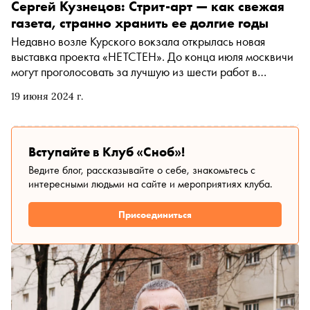
«Музыка», «Театр». Пока жюри выбирает победителей,
Сергей Кузнецов: Стрит-арт — как свежая
все желающие могут познакомиться с работами
газета, странно хранить ее долгие годы
современных авторов. Про самые интересные из них —
Недавно возле Курского вокзала открылась новая
в материале «Сноба»
выставка проекта «НЕТСТЕН». До конца июля москвичи
могут проголосовать за лучшую из шести работ в
уличной галерее «Арт Квартала». «Сноб» поговорил с
19 июня 2024 г.
главным архитектором Москвы Сергеем Кузнецовым о
том, как городские власти сегодня поддерживают и
регулируют стрит-арт, стоит ли заботиться о
долговечности этого вида искусства и какой интерес к
Вступайте в Клуб «Сноб»!
нему проявляют девелоперы
Ведите блог, рассказывайте о себе, знакомьтесь с
интересными людьми на сайте и мероприятиях клуба.
Присоединиться