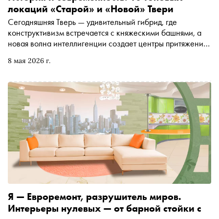
локаций «Старой» и «Новой» Твери
Сегодняшняя Тверь — удивительный гибрид, где
конструктивизм встречается с княжескими башнями, а
новая волна интеллигенции создает центры притяжения
там, где раньше шили советские костюмы или развивали
8 мая 2026 г.
производства. Это больше не «город по пути в Питер».
Это место, где хочется задержаться на пару дней, и вот
10 мест, на которые стоит обратить внимание
Я — Евроремонт, разрушитель миров.
Интерьеры нулевых — от барной стойки с