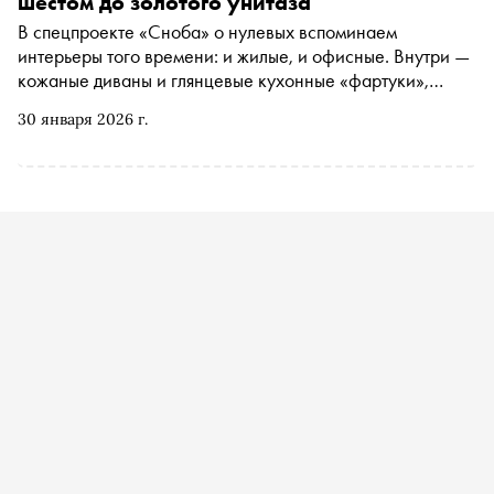
шестом до золотого унитаза
В спецпроекте «Сноба» о нулевых вспоминаем
интерьеры того времени: и жилые, и офисные. Внутри —
кожаные диваны и глянцевые кухонные «фартуки»,
шторы с ламбрекенами и золотой унитаз Михаила
30 января 2026 г.
Круга, люстры Swarovski и (возможно) самый безумный
петербургский офис, о котором вы когда-либо читали. О
чудесах (и неочевидных плюсах) евроремонта из 2000-
х автору «Сноба» Егору Спесивцеву рассказала
основатель и арт-директор студии Designic Аня
Саркисьянц