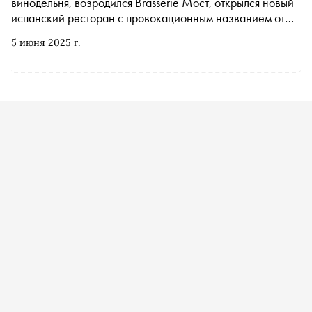
винодельня, возродился Brasserie Мост, открылся новый
испанский ресторан с провокационным названием от
Alba Group, а также кондитерская тиктокера Дины
5 июня 2025 г.
Саевой. «Сноб» собрал самые яркие новинки сезона и
констатирует: пульс ресторанной жизни столицы бьется
учащенно