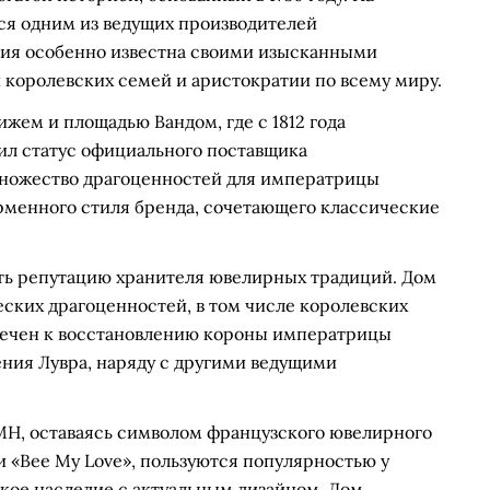
ся одним из ведущих производителей
ния особенно известна своими изысканными
 королевских семей и аристократии по всему миру.
жем и площадью Вандом, где с 1812 года
чил статус официального поставщика
 множество драгоценностей для императрицы
менного стиля бренда, сочетающего классические
ть репутацию хранителя ювелирных традиций. Дом
еских драгоценностей, в том числе королевских
влечен к восстановлению короны императрицы
ения Лувра, наряду с другими ведущими
VMH, оставаясь символом французского ювелирного
 и «Bee My Love», пользуются популярностью у
кое наследие с актуальным дизайном. Дом