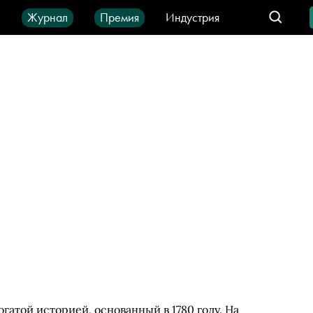
ы
Журнал
Премия
Индустрия
део
Город
IT-продукты
атой историей, основанный в 1780 году. На