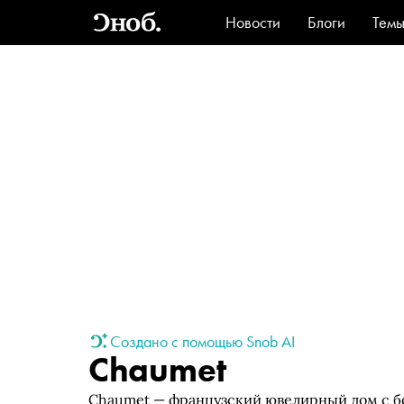
Новости
Блоги
Тем
Стиль
Ви
Создано с помощью Snob AI
Chaumet
Chaumet — французский ювелирный дом с бог