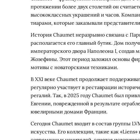
протяжении более двух столетий он считает
высококлассных украшений и часов. Компа
тиарами, которые заказывали представители
История Chaumet неразрывно связана с Пари
располагается его главный бутик. Дом полу
императорского двора Наполеона I, создав
Жозефины. Этот период заложил основы фир
мотивы с новаторскими техниками.
В XXI веке Chaumet продолжает поддержива
регулярно участвует в реставрации историч
регалий. Так, в 2025 году Chaumet был при
Евгении, поврежденной в результате ограбл
ювелирными домами Франции.
Сегодня Chaumet входит в состав группы L
искусства. Его коллекции, такие как «Liens»
современных ценителей, сочетая историчес