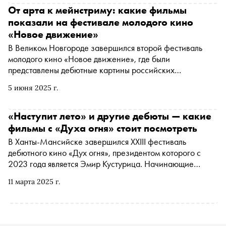
От арта к мейнстриму: какие фильмы
показали на фестивале молодого кино
«Новое движение»
В Великом Новгороде завершился второй фестиваль
молодого кино «Новое движение», где были
представлены дебютные картины российских
режиссеров. Основная программа в этом году оказалась
5 июня 2025 г.
неровной: с одной стороны, в конкурс попали ленты,
рассчитанные на широкую аудиторию, с другой —
бескомпромиссные киноэксперименты. К их числу
«Наступит лето» и другие дебюты — какие
относится и победивший на «Новом движении» фильм
фильмы с «Духа огня» стоит посмотреть
«Привычка нюхать пальцы». О нем и других фильмах
В Ханты-Мансийске завершился XXIII фестиваль
смотра — в материале «Сноба»
дебютного кино «Дух огня», президентом которого с
2023 года является Эмир Кустурица. Начинающие
режиссеры из России, Европы, Северной и Южной
11 марта 2025 г.
Америки, Азии и Ближнего Востока представили на
смотре 47 работ, а кинокритик Ксения Балюк выбрала
из них самые интересные