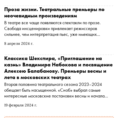
Проза жизни. Театральные премьеры по
неочевидным произведениям
В театре все чаще появляются спектакли по прозе.
Свобода инсценировки привлекает режиссеров
сильнее, чем интерпретация пьес, уже имеющих
жесткую структуру. «Сноб» выбрал недавние премьеры
8 апреля 2024 г.
московских театров
Классика Шекспира, «Приглашение на
казнь» Владимира Набокова и посвящение
Алексею Балабанову. Премьеры весны и
лета в московских театрах
Вторая половина театрального сезона 2023–2024
обещает быть насыщенной. «Сноб» выбрал самые
интересные московские постановки весны и начала
лета
19 февраля 2024 г.