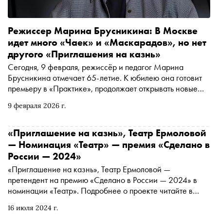
Режиссер Марина Брусникина: В Москве
идет много «Чаек» и «Маскарадов», но нет
другого «Приглашения на казнь»
Сегодня, 9 февраля, режиссёр и педагог Марина
Брусникина отмечает 65-летие. К юбилею она готовит
премьеру в «Практике», продолжает открывать новые
имена в РАМТе и — похвастаемся — стала героиней
9 февраля 2026 г.
весеннего номера «Сноба». Но пока свежий журнал
только готовится к печати, предлагаем перечитать
интервью из нашего архива. В нём Брусникина
«Приглашение на казнь», Театр Ермоловой
рассуждает о вещах, которые не теряют актуальности со
— Номинация «Театр» — премия «Сделано в
сменой театральных сезонов: о природе набоковских
России — 2024»
текстов, ответственности перед учениками Школы-
«Приглашение на казнь», Театр Ермоловой —
студии МХАТ и о том, что вне работы у неё «все
претендент на премию «Сделано в России — 2024» в
начинает болеть и разваливаться».
номинации «Театр». Подробнее о проекте читайте в
материале «Сноба»
16 июля 2024 г.