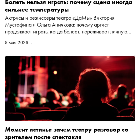
Болеть нельзя играть: почему сцена иногда
сильнее температуры
Актрисы и режиссеры театра «ДаМы» Виктория
Мустафина и Ольга Аничкова: почему артист
продолжает играть, когда болеет, переживает личную
трагедию или едва держится на ногах. Получился
5 мая 2026 г.
разговор не столько о подвиге, сколько о профессии,
ответственности перед партнерами и зрителями — и о
сцене, которая иногда действительно помогает
выдержать то, что за ее пределами кажется
невыносимым
Момент истины: зачем театру разговор со
зрителем после спектакля