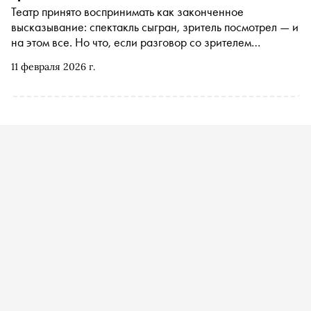
Театр принято воспринимать как законченное
высказывание: спектакль сыгран, зритель посмотрел — и
на этом все. Но что, если разговор со зрителем
начинается не до и не во время действия, а после него?
11 февраля 2026 г.
О том, зачем театру обсуждение после спектакля и
почему без этого диалога он рискует остаться наедине с
собой в материале «Сноба»