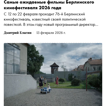
Самые ожидаемые фильмы Берлинского
кинофестиваля 2026 года
С 12 по 22 февраля проходит 76-й Берлинский
кинофестиваль, известный своей политической
повесткой. В этом году новый программный директор
Триша Таттл определила приоритет — больше звёзд-
Дмитрий Елагин
13 февраля 2026 г.
актеров. Председатель жюри этого года — классик
мирового кино Вим Вендерс. Кинообозреватель
«Сноба» Дмитрий Елагин прибыл в столицу Германии и
рассказывает о главных премьерах фестиваля