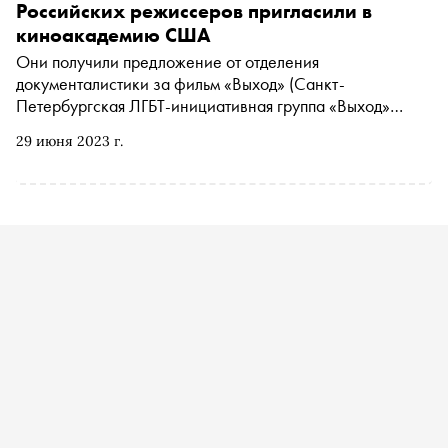
«Сноба» Дмитрий Елагин прибыл в столицу Германии и
Российских режиссеров пригласили в
рассказывает о главных премьерах фестиваля
киноакадемию США
Они получили предложение от отделения
документалистики за фильм
«Выход»
(Санкт-
Петербургская ЛГБТ-инициативная группа «Выход»
запрещена на территории России
*
)
29 июня 2023 г.