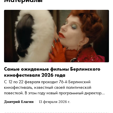
Самые ожидаемые фильмы Берлинского
кинофестиваля 2026 года
С 12 по 22 февраля проходит 76-й Берлинский
кинофестиваль, известный своей политической
повесткой. В этом году новый программный директор
Триша Таттл определила приоритет — больше звёзд-
Дмитрий Елагин
13 февраля 2026 г.
актеров. Председатель жюри этого года — классик
мирового кино Вим Вендерс. Кинообозреватель