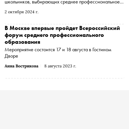
школьников, выбирающих среднее профессиональное
образование (СПО), только растет. В День СПО
2 октября 2024 г.
студенты рассказали «Снобу», почему предпочли
колледжи университетам и как это повлияло на их
трудоустройство
В Москве впервые пройдет Всероссийский
форум среднего профессионального
образования
Мероприятие состоится 17 и 18 августа в Гостином
Дворе
Анна Вострикова
8 августа 2023 г.