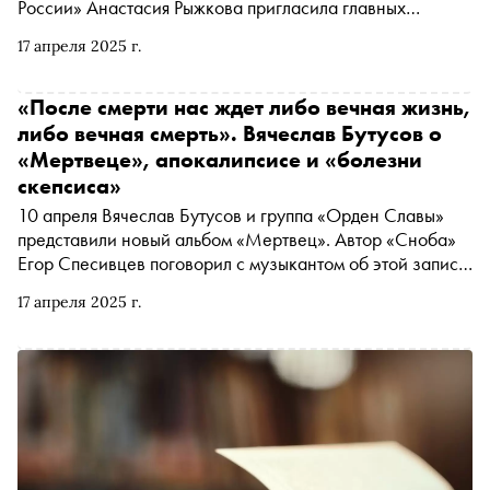
России» Анастасия Рыжкова пригласила главных
редакторов ведущих российских издательств поговорить
17 апреля 2025 г.
о состоянии книжной индустрии, авторах и новинках, на
которых точно стоит обратить внимание
«После смерти нас ждет либо вечная жизнь,
либо вечная смерть». Вячеслав Бутусов о
«Мертвеце», апокалипсисе и «болезни
скепсиса»
10 апреля Вячеслав Бутусов и группа «Орден Славы»
представили новый альбом «Мертвец». Автор «Сноба»
Егор Спесивцев поговорил с музыкантом об этой записи,
отношении к старым песням, «стерильности» новых
17 апреля 2025 г.
треков и сомнениях в вере