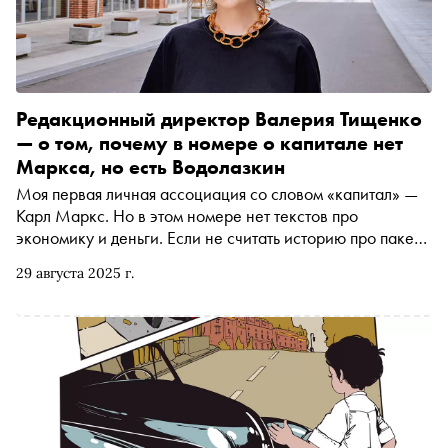
Редакционный директор Валерия Тищенко
— о том, почему в номере о капитале нет
Маркса, но есть Водолазкин
Моя первая личная ассоциация со словом «капитал» —
Карл Маркс. Но в этом номере нет текстов про
экономику и деньги. Если не считать историю про пакет с
наличными, который прячет в погребе герой рассказа
29 августа 2025 г.
Алексея Варламова