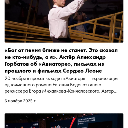
«Бог от пения ближе не станет. Это сказал
не кто-нибудь, а я». Актёр Александр
Горбатов об «Авиаторе», письмах из
прошлого и фильмах Серджо Леоне
20 ноября в прокат выходит «Авиатор» — экранизация
одноименного романа Евгения Водолазкина от
режиссера Егора Михалкова-Кончаловского. Автор
«Сноба» Егор Спесивцев поговорил с исполнителем
6 ноября 2025 г.
главной роли Александром Горбатовым о жизненных
приоритетах, работе над картиной, значении памяти для
сохранения себя и мечте сыграть у Серджо Леоне (увы,
неосуществимой)