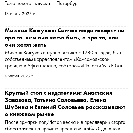
Тема нового выпуска — Петербург
13 июня 2025 г.
Михаил Кожухов: Сейчас люди говорят не
про то, кем они хотят быть, а про то, как
они хотят жить
Михаил Кожухов в журналистике с 1980-х годов, был
собственным корреспондентом «Комсомольской
правды» в Афганистане, собкором «Известий» в Южной
Америке, ведущим «Международной панорамы», «В
6 июня 2025 г.
поисках приключений» и «Вокруг света». Анастасия
Рыжкова поговорила с телеведущим и
путешественником о выборе профессии, критериях
Круглый стол с издателями: Анастасия
объективности и местах, куда стоит возвращаться
Завозова, Татьяна Соловьева, Елена
Шубина и Евгений Соловьев рассказывают
о книжном рынке
После ярмарки non/fiction весна и в преддверии старта
сбора заявок на премию проекта «Сноб» «Сделано в