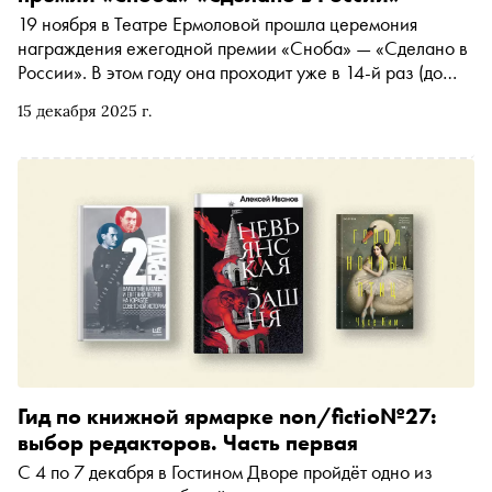
19 ноября в Театре Ермоловой прошла церемония
награждения ежегодной премии «Сноба» — «Сделано в
России». В этом году она проходит уже в 14-й раз (до
юбилея осталось совсем немного!). Кто посетил
15 декабря 2025 г.
церемонию, что означает её слоган «Живо моё
сердечко», какое качество своего поколения гости
церемонии хотели бы передать потомкам (и почему мы
вообще задались этим вопросом) — рассказываем в
репортаже
Гид по книжной ярмарке non/fictio№27:
выбор редакторов. Часть первая
С 4 по 7 декабря в Гостином Дворе пройдёт одно из