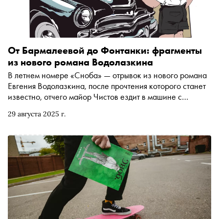
От Бармалеевой до Фонтанки: фрагменты
из нового романа Водолазкина
В летнем номере «Сноба» — отрывок из нового романа
Евгения Водолазкина, после прочтения которого станет
известно, отчего майор Чистов ездит в машине с
наклейкой «МЧС: Майор Чрезвычайной Сложности»,
29 августа 2025 г.
почему улица Бармалеева токсичнее Бармалея, и как
один петербургский труп оброс таким количеством
литературных примечаний, что был бы не против ожить и
всё это отредактировать