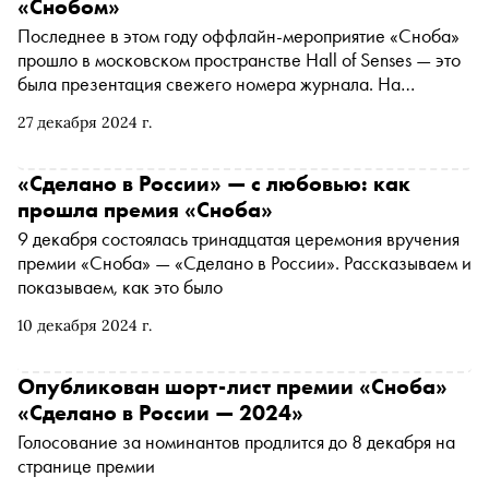
«Снобом»
Последнее в этом году оффлайн-мероприятие «Сноба»
прошло в московском пространстве Hall of Senses — это
была презентация свежего номера журнала. На
протяжении года мы регулярно собирали
27 декабря 2024 г.
представителей культуры, бизнеса и членов клуба
«Сноб» под одной крышей. Говорили о любви и сказках,
головном мозге и искусственном интеллекте, пробовали
«Сделано в России» — с любовью: как
вино, исследовали дороги и даже разукрасили
прошла премия «Сноба»
небольшой холодильник. Вспоминаем самые яркие
9 декабря состоялась тринадцатая церемония вручения
мероприятия 2024 года
премии «Сноба» — «Сделано в России». Рассказываем и
показываем, как это было
10 декабря 2024 г.
Опубликован шорт-лист премии «Сноба»
«Сделано в России — 2024»
Голосование за номинантов продлится до 8 декабря на
странице премии