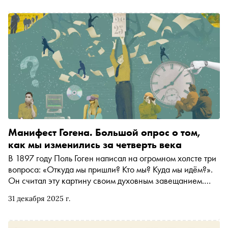
Манифест Гогена. Большой опрос о том,
как мы изменились за четверть века
В 1897 году Поль Гоген написал на огромном холсте три
вопроса: «Откуда мы пришли? Кто мы? Куда мы идём?».
Он считал эту картину своим духовным завещанием.
Первая четверть XXI века пролетела, оставив нас в мире,
31 декабря 2025 г.
который изменился до неузнаваемости. И мы решили
одолжить у Гогена его вопросы, чтобы задать их
писателям, актёрам, издателям и художникам. Наши