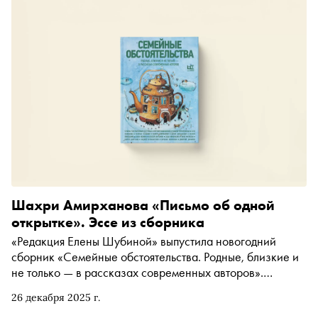
современники — от Евгения Водолазкина до Валерии
Гай-Германики — примеряют эти вопросы на себя и на те
25 лет, что мы прожили в новом столетии
Шахри Амирханова «Письмо об одной
открытке». Эссе из сборника
«Редакция Елены Шубиной» выпустила новогодний
сборник «Семейные обстоятельства. Родные, близкие и
не только — в рассказах современных авторов».
Семнадцать историй о любви написали Марина
26 декабря 2025 г.
Степнова, Евгений Водолазкин, Татьяна Черниговская,