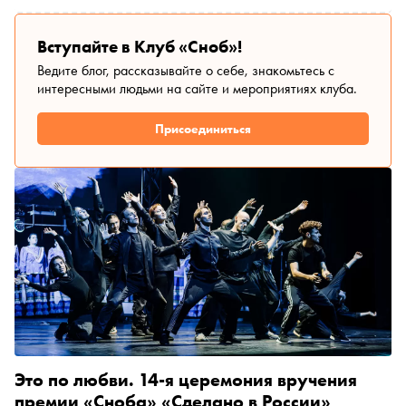
Денис Драгунский, Саша Николаенко и многие другие.
«Сноб» публикует эссе Шахри Амирхановой, где она
вспоминает дом своего детства и любимого дедушку,
Вступайте в Клуб «Сноб»!
поэта Расула Гамзатова
Ведите блог, рассказывайте о себе, знакомьтесь с
интересными людьми на сайте и мероприятиях клуба.
Присоединиться
Это по любви. 14-я церемония вручения
премии «Сноба» «Сделано в России»