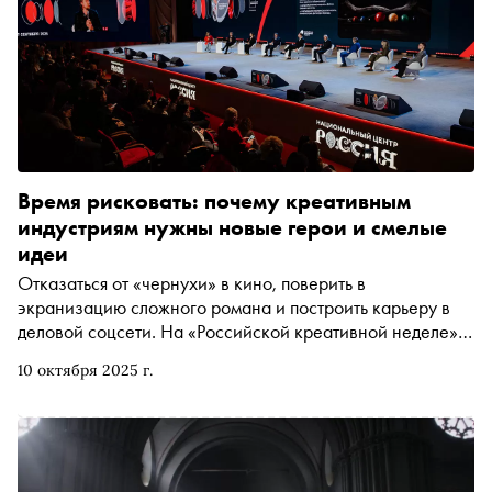
Время рисковать: почему креативным
индустриям нужны новые герои и смелые
идеи
Отказаться от «чернухи» в кино, поверить в
экранизацию сложного романа и построить карьеру в
деловой соцсети. На «Российской креативной неделе»
рассказали, как меняется творческая индустрия в
10 октября 2025 г.
стране. «Сноб» поговорил с писателями Сергеем
Лукьяненко и Евгением Водолазкиным, а также с
основателем TenChat Семёном Теняевым о новых героях,
творческих рисках и цифровых комьюнити