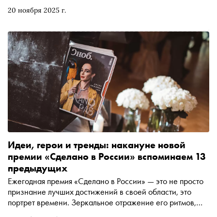
юбилея осталось совсем немного!). Кто посетил
20 ноября 2025 г.
церемонию и что означает её слоган «Живо моё
сердечко» — рассказываем в материале. А со списком
победителей можно ознакомиться здесь
Идеи, герои и тренды: накануне новой
премии «Сделано в России» вспоминаем 13
предыдущих
Ежегодная премия «Сделано в России» — это не просто
признание лучших достижений в своей области, это
портрет времени. Зеркальное отражение его ритмов,
настроений и мечтаний. Каждая церемония — как