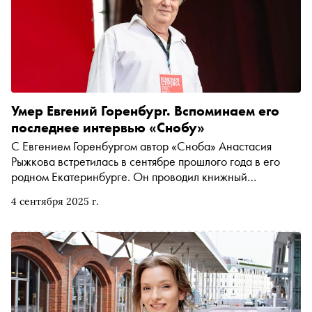
Умер Евгений Горенбург. Вспоминаем его
последнее интервью «Снобу»
С Евгением Горенбургом автор «Сноба» Анастасия
Рыжкова встретилась в сентябре прошлого года в его
родном Екатеринбурге. Он проводил книжный
фестиваль «Красная строка», хедлайнерами которого
4 сентября 2025 г.
стали Евгений Водолазкин, Анастасия Завозова,
Светлана Павлова, Ислам Ханипаев и Дарья Донцова.