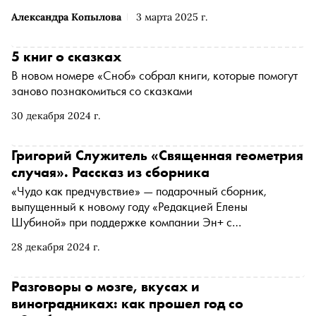
Александра Копылова
3 марта 2025 г.
5 книг о сказках
В новом номере «Сноб» собрал книги, которые помогут
заново познакомиться со сказками
30 декабря 2024 г.
Григорий Служитель «Священная геометрия
случая». Рассказ из сборника
«Чудо как предчувствие» — подарочный сборник,
выпущенный к новому году «Редакцией Елены
Шубиной» при поддержке компании Эн+ с
иллюстрациями Саши Николаенко. Пятнадцать авторов,
28 декабря 2024 г.
среди которых Евгений Водолазкин, Татьяна Толстая,
Павел Басинский и многие другие размышляют о своей
версии чуда. «Сноб» публикует рассказ Григория
Разговоры о мозге, вкусах и
Служителя с предисловием автора
виноградниках: как прошел год со