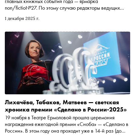
главных книжных событий года — ярмарка
non/fictio№27. По этому случаю редакторы ведущих
издательств делятся своими главными новинками. В
1 декабря 2025 г.
первой части гида — биография Катаева и Петрова
авторства Сергея Белякова, уральская готика Алексея
Иванова, долгожданный Грасс на русском и сборник
«Семейные обстоятельства» с Татьяной Толстой,
Евгением Водолазкиным и Эмиром Кустурицей
Лихачёва, Табаков, Матвеев — светская
хроника премии «Сделано в России-2025»
19 ноября в Театре Ермоловой прошла церемония
награждения ежегодной премии «Сноба» — «Сделано в
России». В этом году она проходит уже в 14-й раз (до