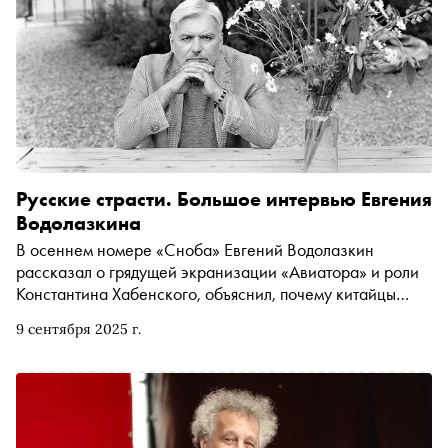
Русские страсти. Большое интервью Евгения
Водолазкина
В осеннем номере «Сноба» Евгений Водолазкин
рассказал о грядущей экранизации «Авиатора» и роли
Константина Хабенского, объяснил, почему китайцы
читают «Лавра» как даосский трактат, и вспомнил, чем
9 сентября 2025 г.
пахла советская эпоха и почему прошлое нужно
«обогреть собой»