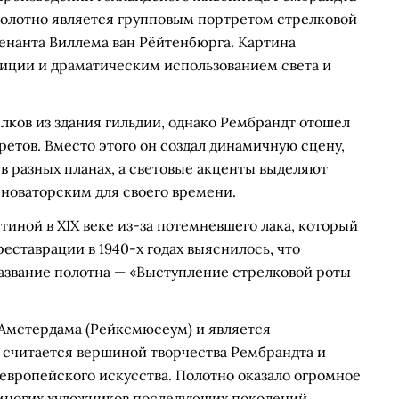
. Полотно является групповым портретом стрелковой
енанта Виллема ван Рёйтенбюрга. Картина
иции и драматическим использованием света и
лков из здания гильдии, однако Рембрандт отошел
етов. Вместо этого он создал динамичную сцену,
в разных планах, а световые акценты выделяют
новаторским для своего времени.
тиной в XIX веке из-за потемневшего лака, который
еставрации в 1940-х годах выяснилось, что
азвание полотна — «Выступление стрелковой роты
 Амстердама (Рейксмюсеум) и является
 считается вершиной творчества Рембрандта и
европейского искусства. Полотно оказало огромное
 многих художников последующих поколений.