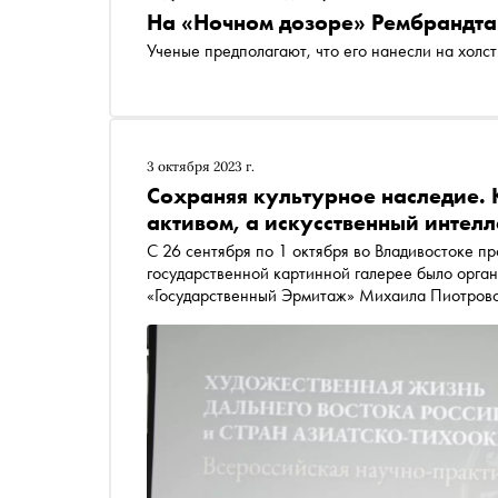
На «Ночном дозоре» Рембрандта
Ученые предполагают, что его нанесли на холс
3 октября 2023 г.
Сохраняя культурное наследие. 
активом, а искусственный интел
С 26 сентября по 1 октября во Владивостоке п
государственной картинной галерее было орга
«Государственный Эрмитаж» Михаила Пиотровск
конференциях во Владивосток приехали профес
на встрече и как совместный проект музея, к
«Цифровое искусство» помогает реставраторам