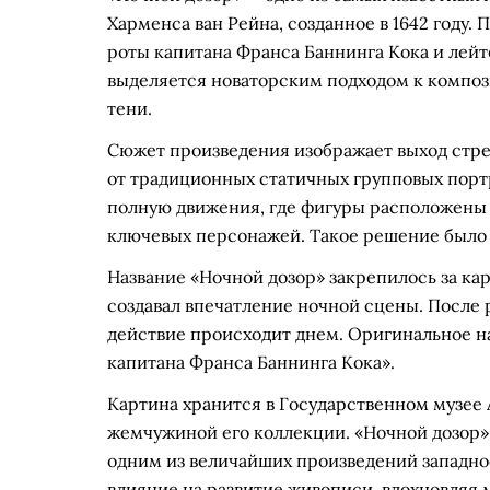
Харменса ван Рейна, созданное в 1642 году
роты капитана Франса Баннинга Кока и лейт
выделяется новаторским подходом к композ
тени.
Сюжет произведения изображает выход стре
от традиционных статичных групповых портр
полную движения, где фигуры расположены 
ключевых персонажей. Такое решение было 
Название «Ночной дозор» закрепилось за кар
создавал впечатление ночной сцены. После р
действие происходит днем. Оригинальное н
капитана Франса Баннинга Кока».
Картина хранится в Государственном музее
жемчужиной его коллекции. «Ночной дозор»
одним из величайших произведений западно
влияние на развитие живописи, вдохновляя