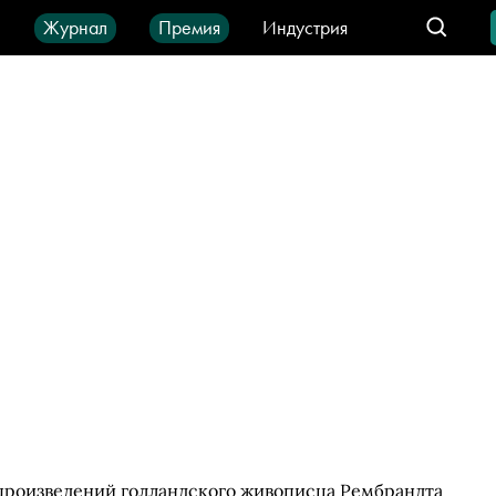
ы
Журнал
Премия
Индустрия
део
Город
IT-продукты
 произведений голландского живописца Рембрандта