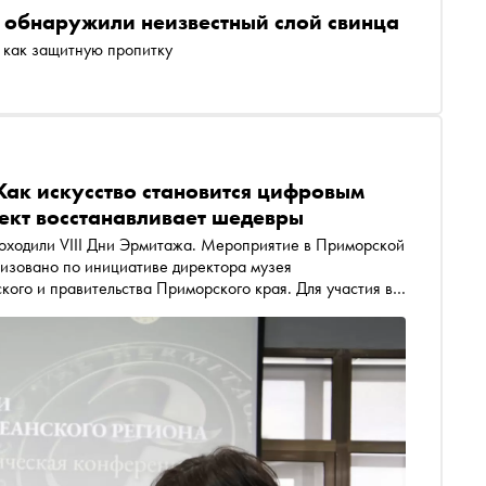
 обнаружили неизвестный слой свинца
т как защитную пропитку
Как искусство становится цифровым
лект восстанавливает шедевры
роходили VIII Дни Эрмитажа. Мероприятие в Приморской
низовано по инициативе директора музея
ого и правительства Приморского края. Для участия в
сионалы музейного дела. «Сноб» узнал, что обсуждали
омпании «Интеррос» и российской платформы «Атомайз»
 сохранять и восстанавливать шедевры живописи