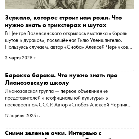
Зеркало, которое строит нам рожи. Что
нужно знать о трикстерах и шутах
В Центре Вознесенского открылась выставка «Король
шутов и дураков», посвящённая Тилю Уленшпигелю.
Пользуясь случаем, автор «Сноба» Алексей Черников
поговорил с куратором Центра Татьяной Сохаревой — о
3 марта 2026 г.
том, что значит принять идентичность трикстера, чем они
отличаются от русских юродивых и как помогают
справляться со страхом смерти, почему Жириновский —
Барокко барака. Что нужно знать про
плохой трикстер, чем занимается трикстер во времена,
Лианозовскую школу
требующие героизма, и что происходит с трикстерами в
Лианозовская группа — первое объединение
постмодерне, когда и без них всё вывернуто наизнанку
представителей «неофициальной культуры» в
послевоенном СССР. Автор «Сноба» Алексей Черников
и Татьяна Сохарева, куратор выставки «Темная
17 апреля 2025 г.
оттепель» в Центре Вознесенского, побеседовали о том,
почему мрачные примитивистские стихи лианозовцев не
ушли в народ, как эти авторы освобождали язык от
Сними зеленые очки. Интервью с
идеологии, в чем ленинградский поэтический