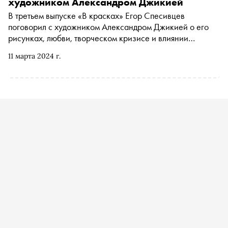
художником Александром Джикией
андеграунд сходился и расходился с московским и
В третьем выпуске «В красках» Егор Спесивцев
правда ли, что русская поэзия боится конкретности и
поговорил с художником Александром Джикией о его
физиологичности
рисунках, любви, творческом кризисе и влиянии
искусства на жизнь
11 марта 2024 г.