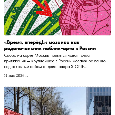
«Время, вперёд!»: мозаика как
родоначальник паблик-арта в России
Скоро на карте Москвы появится новая точка
притяжения — крупнейшее в России мозаичное панно
под открытым небом от девелопера STONE.
Победителем открытого конкурса на создание мозаики
14 мая 2026 г.
«Время, вперёд!» стал Миша Most. Во времена СССР
мозаика наполняла смыслами и «очеловечивала»
безликие пространства. Сегодня эту роль зачастую
играет паблик-арт — современные инсталляции,
монументы, городская скульптура. «Сноб» рассказывает,
почему смальта и керамика на стене снова стали
актуальны